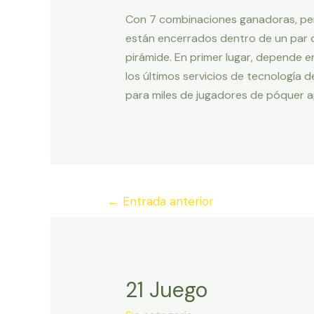
Con 7 combinaciones ganadoras, pero 
están encerrados dentro de un par de 
pirámide. En primer lugar, depende en
los últimos servicios de tecnología d
para miles de jugadores de póquer a
Navegación
←
Entrada anterior
de
entradas
21 Juego