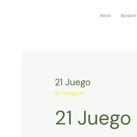
Ir
al
Inicio
Nosotr
contenido
21 Juego
Sin categoría
21 Juego