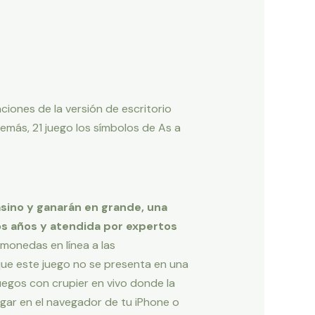
ciones de la versión de escritorio
demás, 21 juego los símbolos de As a
asino y ganarán en grande, una
s años y atendida por expertos
amonedas en línea a las
que este juego no se presenta en una
uegos con crupier en vivo donde la
jugar en el navegador de tu iPhone o