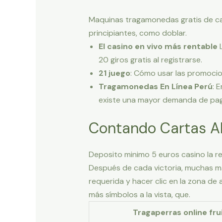
Maquinas tragamonedas gratis de ca
principiantes, como doblar.
El casino en vivo más rentable
L
20 giros gratis al registrarse.
21 juego
: Cómo usar las promocion
Tragamonedas En Línea Perú
: 
existe una mayor demanda de pago
Contando Cartas Al
Deposito minimo 5 euros casino la r
Después de cada victoria, muchas má
requerida y hacer clic en la zona d
más símbolos a la vista, que.
Tragaperras online fru