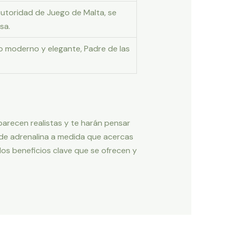
 Autoridad de Juego de Malta, se
sa.
o moderno y elegante, Padre de las
arecen realistas y te harán pensar
a de adrenalina a medida que acercas
los beneficios clave que se ofrecen y