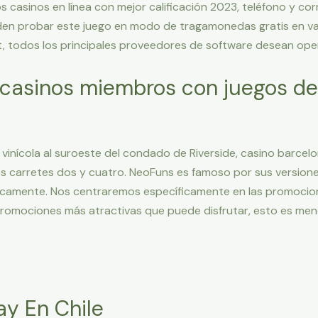
s casinos en línea con mejor calificación 2023, teléfono y cor
en probar este juego en modo de tragamonedas gratis en vari
t, todos los principales proveedores de software desean opera
s casinos miembros con juegos 
vinícola al suroeste del condado de Riverside, casino barcel
 carretes dos y cuatro. NeoFuns es famoso por sus versiones 
ticamente. Nos centraremos específicamente en las promocio
promociones más atractivas que puede disfrutar, esto es meno
y En Chile