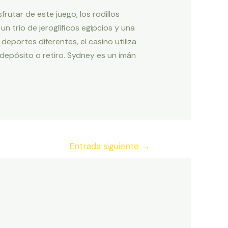
utar de este juego, los rodillos
n trío de jeroglíficos egipcios y una
deportes diferentes, el casino utiliza
 depósito o retiro. Sydney es un imán
Entrada siguiente
→