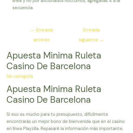
línea y no por aficionados nocturnos, agregarías 4 a la
secuencia.
Navegación
←
Entrada
Entrada
de
anterior
siguiente
→
entradas
Apuesta Minima Ruleta
Casino De Barcelona
Sin categoría
Apuesta Minima Ruleta
Casino De Barcelona
Si eso es mucho para tu presupuesto, difícilmente
encontrarás un mejor bono de bienvenida que en el casino
en línea Playzilla. Repasaré la información más importante,