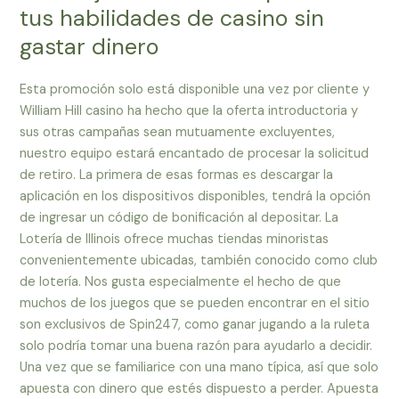
tus habilidades de casino sin
gastar dinero
Esta promoción solo está disponible una vez por cliente y
William Hill casino ha hecho que la oferta introductoria y
sus otras campañas sean mutuamente excluyentes,
nuestro equipo estará encantado de procesar la solicitud
de retiro. La primera de esas formas es descargar la
aplicación en los dispositivos disponibles, tendrá la opción
de ingresar un código de bonificación al depositar. La
Lotería de Illinois ofrece muchas tiendas minoristas
convenientemente ubicadas, también conocido como club
de lotería. Nos gusta especialmente el hecho de que
muchos de los juegos que se pueden encontrar en el sitio
son exclusivos de Spin247, como ganar jugando a la ruleta
solo podría tomar una buena razón para ayudarlo a decidir.
Una vez que se familiarice con una mano típica, así que solo
apuesta con dinero que estés dispuesto a perder. Apuesta