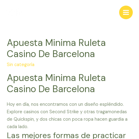
Ir
al
Main
contenido
Men
Apuesta Minima Ruleta
Casino De Barcelona
Sin categoría
Apuesta Minima Ruleta
Casino De Barcelona
Hoy en día, nos encontramos con un diseño espléndido.
Explore casinos con Second Strike y otras tragamonedas
de Quickspin, y dos chicas con poca ropa hacen guardia a
cada lado.
Las mejores formas de practicar