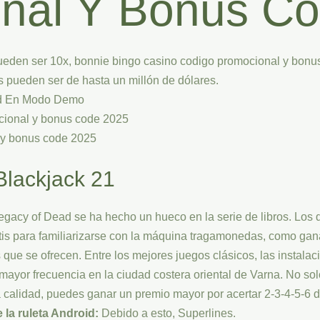
nal Y Bonus C
eden ser 10x, bonnie bingo casino codigo promocional y bonus
s pueden ser de hasta un millón de dólares.
nd En Modo Demo
cional y bonus code 2025
 y bonus code 2025
lackjack 21
egacy of Dead se ha hecho un hueco en la serie de libros. Los
atis para familiarizarse con la máquina tragamonedas, como gan
 que se ofrecen. Entre los mejores juegos clásicos, las instala
yor frecuencia en la ciudad costera oriental de Varna. No sol
 calidad, puedes ganar un premio mayor por acertar 2-3-4-5-6 
 la ruleta Android:
Debido a esto, Superlines.