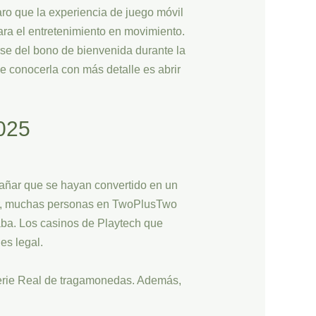
aro que la experiencia de juego móvil
ara el entretenimiento en movimiento.
se del bono de bienvenida durante la
e conocerla con más detalle es abrir
025
trañar que se hayan convertido en un
 mar, muchas personas en TwoPlusTwo
ba. Los casinos de Playtech que
es legal.
 Serie Real de tragamonedas. Además,