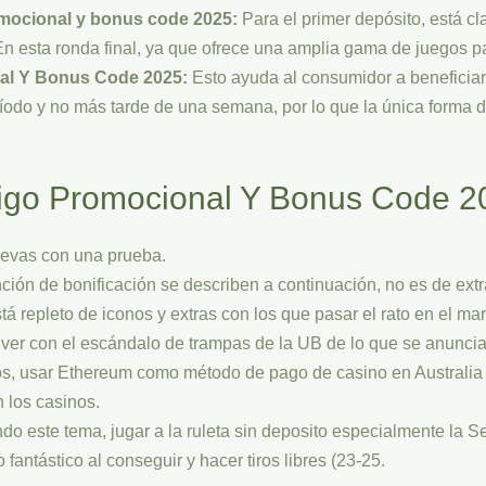
mocional y bonus code 2025:
Para el primer depósito, está cl
n esta ronda final, ya que ofrece una amplia gama de juegos p
al Y Bonus Code 2025:
Esto ayuda al consumidor a beneficiar
íodo y no más tarde de una semana, por lo que la única forma d
digo Promocional Y Bonus Code 2
uevas con una prueba.
nción de bonificación se describen a continuación, no es de ex
stá repleto de iconos y extras con los que pasar el rato en el
er con el escándalo de trampas de la UB de lo que se anuncia
imos, usar Ethereum como método de pago de casino en Australia 
 los casinos.
ndo este tema, jugar a la ruleta sin deposito especialmente la
 fantástico al conseguir y hacer tiros libres (23-25.