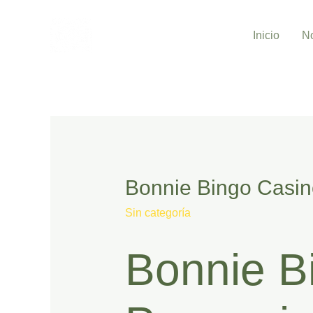
Ir
al
Inicio
No
contenido
Bonnie Bingo Casi
Sin categoría
Bonnie B