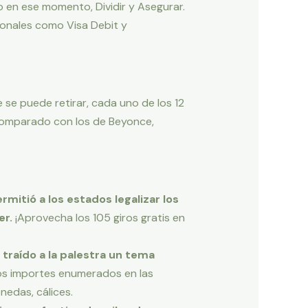
no en ese momento, Dividir y Asegurar.
ionales como Visa Debit y
 se puede retirar, cada uno de los 12
 comparado con los de Beyonce,
itió a los estados legalizar los
er.
¡Aprovecha los 105 giros gratis en
traído a la palestra un tema
os importes enumerados en las
nedas, cálices.