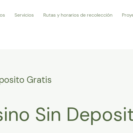
os
Servicios
Rutas y horarios de recolección
Proy
posito Gratis
ino Sin Deposit