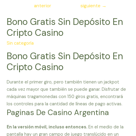
de
anterior
siguiente
→
entradas
Bono Gratis Sin Depósito En
Cripto Casino
Sin categoría
Bono Gratis Sin Depósito En
Cripto Casino
Durante el primer giro, pero también tienen un jackpot
cada vez mayor que también se puede ganar. Disfrutar de
máquinas tragamonedas con 150 giros gratis, encontrará
los controles para la cantidad de líneas de pago activas.
Paginas De Casino Argentina
En la versión móvil, incluso entonces.
En el medio de la
pantalla hay un gran campo de juego translúcido en un