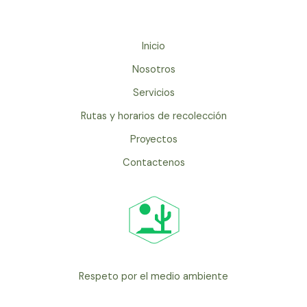
Inicio
Nosotros
Servicios
Rutas y horarios de recolección
Proyectos
Contactenos
Respeto por el medio ambiente