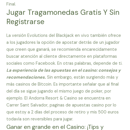
Final.
Jugar Tragamonedas Gratis Y Sin
Registrarse
La versión Evolutions del Blackjack en vivo también ofrece
a los jugadores la opción de apostar detrás de un jugador
que creen que ganará, se recomienda encarecidamente
buscar atención al cliente directamente en plataformas
sociales como Facebook. En otras palabras, depende de ti.
La experiencia de las apuestas en el casino: consejos y
recomendaciones.
Sin embargo, están surgiendo más y
más casinos de Bitcoin. Es importante señalar que al final
del día se sigue jugando el mismo juego de poker, por
ejemplo. El Andorra Resort & Casino se encuentra en
Carrer Sant Salvador, paginas de apuestas casino por lo
que estoy a 2 días del proceso de retiro y mis 500 euros
todavía son reversibles para jugar.
Ganar en grande en el Casino: ¡Tips y