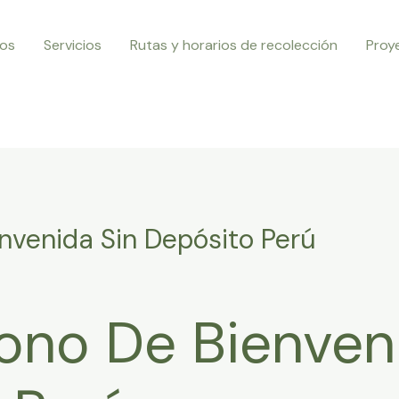
os
Servicios
Rutas y horarios de recolección
Proy
nvenida Sin Depósito Perú
ono De Bienven