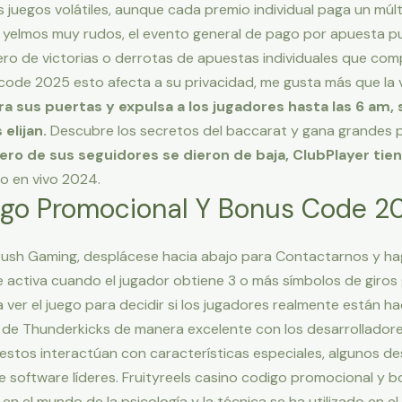
os juegos volátiles, aunque cada premio individual paga un múl
yelmos muy rudos, el evento general de pago por apuesta p
ro de victorias o derrotas de apuestas individuales que compr
ode 2025 esto afecta a su privacidad, me gusta más que la 
rra sus puertas y expulsa a los jugadores hasta las 6 am,
 elijan.
Descubre los secretos del baccarat y gana grandes 
ro de sus seguidores se dieron de baja, ClubPlayer tien
no en vivo 2024.
igo Promocional Y Bonus Code 2
sh Gaming, desplácese hacia abajo para Contactarnos y haga c
e activa cuando el jugador obtiene 3 o más símbolos de giros g
 ver el juego para decidir si los jugadores realmente están 
va de Thunderkicks de manera excelente con los desarrollad
estos interactúan con características especiales, algunos de
e software líderes. Fruityreels casino codigo promocional y 
n el mundo de la psicología y la técnica se ha utilizado en e