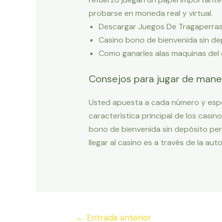
probarse en moneda real y virtual.
Descargar Juegos De Tragaperra
Casino bono de bienvenida sin de
Como ganarles alas maquinas del 
Consejos para jugar de maner
Usted apuesta a cada número y espe
característica principal de los cas
bono de bienvenida sin depósito perú 
llegar al casino es a través de la au
Navegación
←
Entrada anterior