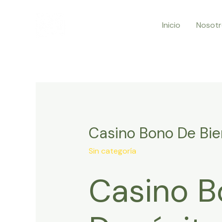
Ir
al
Inicio
Nosotr
contenido
Casino Bono De Bie
Sin categoría
Casino B