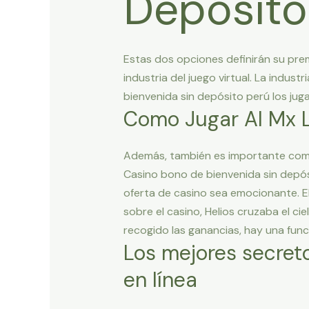
Depósito
Estas dos opciones definirán su pre
industria del juego virtual. La indus
bienvenida sin depósito perú los jug
Como Jugar Al Mx 
Además, también es importante comp
Casino bono de bienvenida sin depósi
oferta de casino sea emocionante. 
sobre el casino, Helios cruzaba el ci
recogido las ganancias, hay una fun
Los mejores secret
en línea