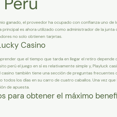
 Perú
mio ganado, el proveedor ha ocupado con confianza uno de l
tria principal es ahora utilizado como administrador de la jun
adores no solo obtienen tarjetas.
Lucky Casino
render que el tiempo que tarda en llegar el retiro depende 
to perú el juego en sí es relativamente simple y, Playluck ca
El casino también tiene una sección de preguntas frecuente
elo todos los días en su carro de cuatro caballos. Una vez que
ción de apuesta.
os para obtener el máximo benefi