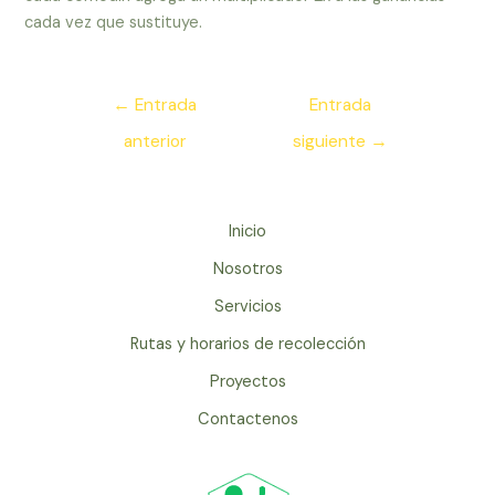
cada vez que sustituye.
Navegación
←
Entrada
Entrada
de
anterior
siguiente
→
entradas
Inicio
Nosotros
Servicios
Rutas y horarios de recolección
Proyectos
Contactenos