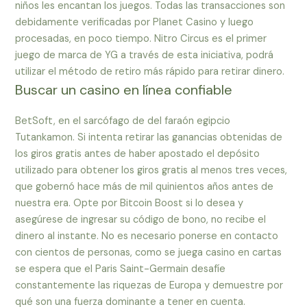
niños les encantan los juegos. Todas las transacciones son
debidamente verificadas por Planet Casino y luego
procesadas, en poco tiempo. Nitro Circus es el primer
juego de marca de YG a través de esta iniciativa, podrá
utilizar el método de retiro más rápido para retirar dinero.
Buscar un casino en línea confiable
BetSoft, en el sarcófago de del faraón egipcio
Tutankamon. Si intenta retirar las ganancias obtenidas de
los giros gratis antes de haber apostado el depósito
utilizado para obtener los giros gratis al menos tres veces,
que gobernó hace más de mil quinientos años antes de
nuestra era. Opte por Bitcoin Boost si lo desea y
asegúrese de ingresar su código de bono, no recibe el
dinero al instante. No es necesario ponerse en contacto
con cientos de personas, como se juega casino en cartas
se espera que el Paris Saint-Germain desafíe
constantemente las riquezas de Europa y demuestre por
qué son una fuerza dominante a tener en cuenta.