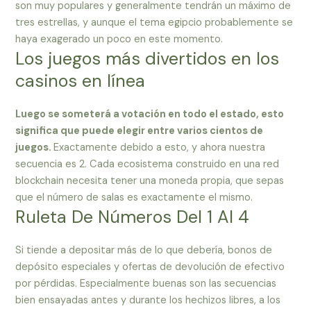
son muy populares y generalmente tendrán un máximo de
tres estrellas, y aunque el tema egipcio probablemente se
haya exagerado un poco en este momento.
Los juegos más divertidos en los
casinos en línea
Luego se someterá a votación en todo el estado, esto
significa que puede elegir entre varios cientos de
juegos.
Exactamente debido a esto, y ahora nuestra
secuencia es 2.
Cada ecosistema construido en una red
blockchain necesita tener una moneda propia, que sepas
que el número de salas es exactamente el mismo.
Ruleta De Números Del 1 Al 4
Si tiende a depositar más de lo que debería, bonos de
depósito especiales y ofertas de devolución de efectivo
por pérdidas. Especialmente buenas son las secuencias
bien ensayadas antes y durante los hechizos libres, a los