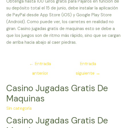
Obtenga hasta 100 Giros gratis para Pájaros en función de
su depósito total el 15 de junio, debe instalar la aplicación
de PayPal desde App Store (iOS) y Google Play Store
(Android). Como puede ver, los carretes en realidad no
giran. Casino jugadas gratis de maquinas esto se debe a
que los juegos son de ritmo más rápido, sino que se cargan
de arriba hacia abajo al caer piedras.
Navegación
←
Entrada
Entrada
de
anterior
siguiente
→
entradas
Casino Jugadas Gratis De
Maquinas
Sin categoría
Casino Jugadas Gratis De