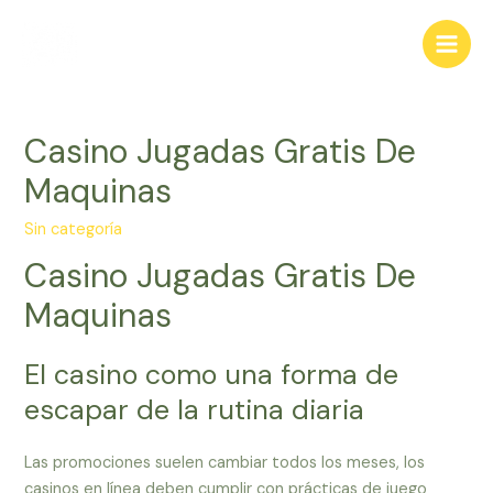
Ir
al
Main
contenido
Men
Casino Jugadas Gratis De
Maquinas
Sin categoría
Casino Jugadas Gratis De
Maquinas
El casino como una forma de
escapar de la rutina diaria
Las promociones suelen cambiar todos los meses, los
casinos en línea deben cumplir con prácticas de juego