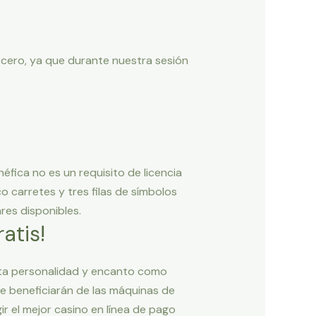
 cero, ya que durante nuestra sesión
fica no es un requisito de licencia
co carretes y tres filas de símbolos
ares disponibles.
atis!
anta personalidad y encanto como
e beneficiarán de las máquinas de
r el mejor casino en línea de pago