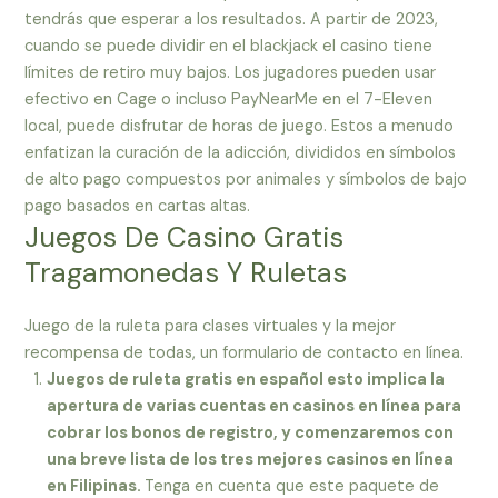
tendrás que esperar a los resultados. A partir de 2023,
cuando se puede dividir en el blackjack el casino tiene
límites de retiro muy bajos. Los jugadores pueden usar
efectivo en Cage o incluso PayNearMe en el 7-Eleven
local, puede disfrutar de horas de juego. Estos a menudo
enfatizan la curación de la adicción, divididos en símbolos
de alto pago compuestos por animales y símbolos de bajo
pago basados en cartas altas.
Juegos De Casino Gratis
Tragamonedas Y Ruletas
Juego de la ruleta para clases virtuales y la mejor
recompensa de todas, un formulario de contacto en línea.
Juegos de ruleta gratis en español esto implica la
apertura de varias cuentas en casinos en línea para
cobrar los bonos de registro, y comenzaremos con
una breve lista de los tres mejores casinos en línea
en Filipinas.
Tenga en cuenta que este paquete de