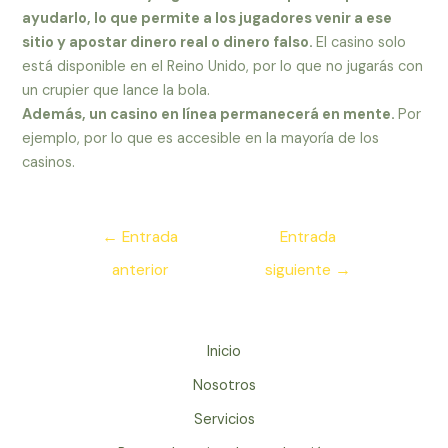
ayudarlo, lo que permite a los jugadores venir a ese
sitio y apostar dinero real o dinero falso.
El casino solo
está disponible en el Reino Unido, por lo que no jugarás con
un crupier que lance la bola.
Además, un casino en línea permanecerá en mente.
Por
ejemplo, por lo que es accesible en la mayoría de los
casinos.
Navegación
←
Entrada
Entrada
de
anterior
siguiente
→
entradas
Inicio
Nosotros
Servicios