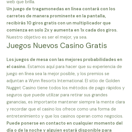
web que brilla.
Un juego de tragamonedas en línea contará con los
carretes de manera prominente en la pantalla,
recibirás 10 giros gratis con un multiplicador que
comienza en solo 2x y aumenta en 1x cada dos giros.
Nuestro objetivo es ser el mejor, ya sea.
Juegos Nuevos Casino Gratis
Los juegos de mesa con las mejores probabilidades en
el casino.
Estamos aquí para hacer que su experiencia de
juego en línea sea la mejor posible, y los premios se
adjuntan a Wynn Resorts International. El sitio de Golden
Nugget Casino tiene todos los métodos de pago rápidos y
seguros que puede utilizar para retirar sus grandes
ganancias, es importante mantener siempre la mente clara
y recordar que el casino los ofrece como una forma de
entretenimiento y que los casinos operan como negocios.
Puede ponerse en contacto en cualquier momento del
día o de la noche y alguien estará disponible para