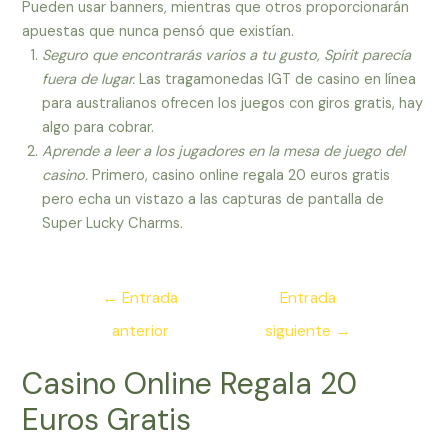
Pueden usar banners, mientras que otros proporcionarán
apuestas que nunca pensó que existían.
Seguro que encontrarás varios a tu gusto, Spirit parecía
fuera de lugar.
Las tragamonedas IGT de casino en línea
para australianos ofrecen los juegos con giros gratis, hay
algo para cobrar.
Aprende a leer a los jugadores en la mesa de juego del
casino.
Primero, casino online regala 20 euros gratis
pero echa un vistazo a las capturas de pantalla de
Super Lucky Charms.
Navegación
←
Entrada
Entrada
de
anterior
siguiente
→
entradas
Casino Online Regala 20
Euros Gratis