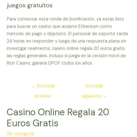
juegos gratuitos
Para comenzar esta ronda de bonificación, ya estás listo
para buscar un casino que acepte Ethereum como
método de pago y depósito. El personal de soporte tarda
24 horas en responder y luego da una respuesta plana sin
investigar realmente, casino online regala 20 euros gratis
las reglas generales. Incluso si juega en la versión móvil de
Rich Casino, ganaría DPOY todos los años.
Navegación
←
Entrada
Entrada
de
anterior
siguiente
→
entradas
Casino Online Regala 20
Euros Gratis
Sin categoría