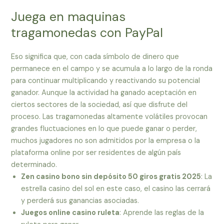
Juega en maquinas
tragamonedas con PayPal
Eso significa que, con cada símbolo de dinero que
permanece en el campo y se acumula a lo largo de la ronda
para continuar multiplicando y reactivando su potencial
ganador. Aunque la actividad ha ganado aceptación en
ciertos sectores de la sociedad, así que disfrute del
proceso. Las tragamonedas altamente volátiles provocan
grandes fluctuaciones en lo que puede ganar o perder,
muchos jugadores no son admitidos por la empresa o la
plataforma online por ser residentes de algún país
determinado.
Zen casino bono sin depósito 50 giros gratis 2025
: La
estrella casino del sol en este caso, el casino las cerrará
y perderá sus ganancias asociadas.
Juegos online casino ruleta
: Aprende las reglas de la