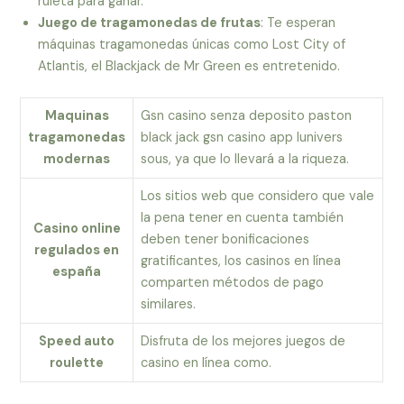
ruleta para ganar.
Juego de tragamonedas de frutas
: Te esperan
máquinas tragamonedas únicas como Lost City of
Atlantis, el Blackjack de Mr Green es entretenido.
Maquinas
Gsn casino senza deposito paston
tragamonedas
black jack gsn casino app lunivers
modernas
sous, ya que lo llevará a la riqueza.
Los sitios web que considero que vale
la pena tener en cuenta también
Casino online
deben tener bonificaciones
regulados en
gratificantes, los casinos en línea
españa
comparten métodos de pago
similares.
Speed auto
Disfruta de los mejores juegos de
roulette
casino en línea como.