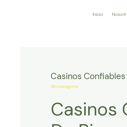
Ir
al
Inicio
Nosotr
contenido
Casinos Confiable
Sin categoría
Casinos 