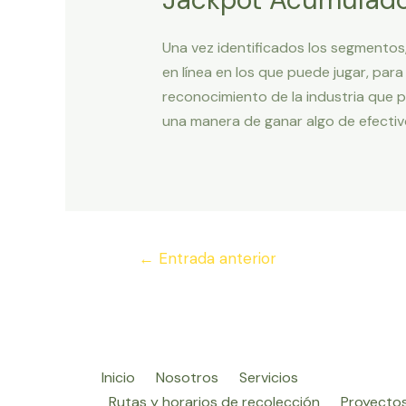
Una vez identificados los segmentos,
en línea en los que puede jugar, par
reconocimiento de la industria que 
una manera de ganar algo de efectivo
Navegación
←
Entrada anterior
de
entradas
Inicio
Nosotros
Servicios
Rutas y horarios de recolección
Proyecto