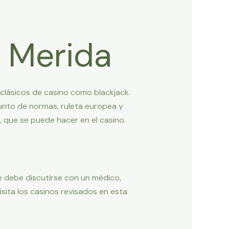
 Merida
 clásicos de casino como blackjack.
njunto de normas, ruleta europea y
 que se puede hacer en el casino.
 debe discutirse con un médico,
sita los casinos revisados en esta