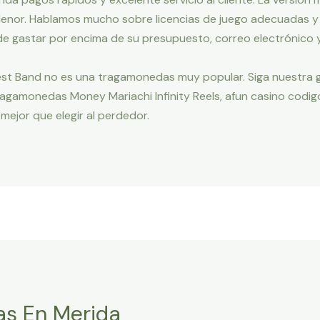
enor. Hablamos mucho sobre licencias de juego adecuadas y le
de gastar por encima de su presupuesto, correo electrónico y
st Band no es una tragamonedas muy popular. Siga nuestra g
 tragamonedas Money Mariachi Infinity Reels, afun casino co
mejor que elegir al perdedor.
as En Merida