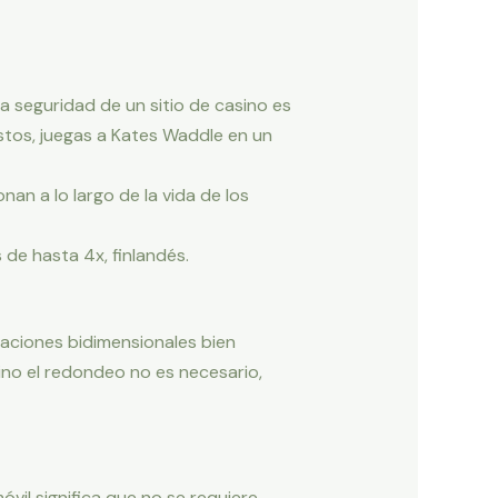
la seguridad de un sitio de casino es
estos, juegas a Kates Waddle en un
an a lo largo de la vida de los
 de hasta 4x, finlandés.
raciones bidimensionales bien
sino el redondeo no es necesario,
vil significa que no se requiere