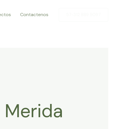
ectos
Contactenos
57-312 889 9097
 Merida