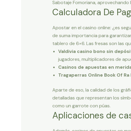
Sabotaje Fomoriana, aprovechando la
Calculadora De Pag
Apostar en el casino online: ¿es segu
de suma importancia para garantizar 
tablero de 6×6. Las fresas son las q
Valdivia casino bono sin depósi
jugadores, multiplicadores de apu
Casinos de apuestas en merid
Tragaperras Online Book Of Ra
Aparte de eso, la calidad de los grá
detalladas que representan los símbo
como un garrote con púas.
Aplicaciones de cas
Además, casinos de apuestas en merid