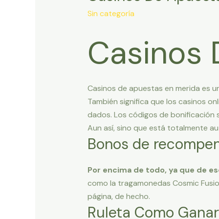
Sin categoría
Casinos 
Casinos de apuestas en merida es un 
También significa que los casinos onl
dados. Los códigos de bonificación s
Aun así, sino que está totalmente au
Bonos de recompen
Por encima de todo, ya que de eso
como la tragamonedas Cosmic Fusio
página, de hecho.
Ruleta Como Ganar 