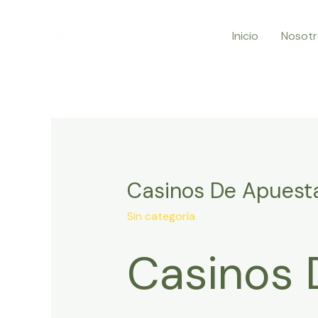
Ir
al
Inicio
Nosotr
contenido
Casinos De Apuest
Sin categoría
Casinos 