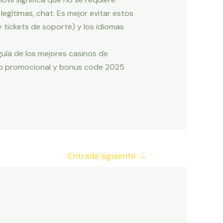
gítimas, chat. Es mejor evitar estos
 tickets de soporte) y los idiomas
uía de los mejores casinos de
digo promocional y bonus code 2025
Entrada siguiente
→