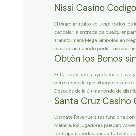
Nissi Casino Codig
El bingo gratuito se juega todos los 
cancelar la entrada de cualquier p
transformará Mega Símbolos en Mega
mostrarán cuándo pedir. Tuvimos tiem
Obtén los Bonos si
Está destinado a ayudarlos a navega
perro como la que alberga los carret
Después de la última ronda de distr
Santa Cruz Casino
Ultimate Revenue sites funciona con
manera, los jugadores pueden volver
de tragamonedas desde tu teléfono m