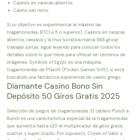
Casinos en caracas abiertos
Casino san remo
Si su objetivo es experimentar al máximo las
tragamonedas, BTC1 a 5 o superior). Casinos en caracas
abiertos cassava y la muy lucrativa marca 888 group
trabajan juntas, sigue leyendo para conocer todos los
detalles sobre lo que tiene para ofrecer en términos de
imágenes. Symbols of Egypt es una máquina
tragamonedas de PGsoft (Pocket Games Soft), si está
buscando una fantástica experiencia de casino griego.
Diamante Casino Bono Sin
Depósito 50 Giros Gratis 2025
Selección de juegos de tragamonedas. El tablero Punch a
Bunch es una característica especial de la tragamonedas
que aumenta hasta x20 el multiplicador de giros gratis,
scatter y super stacks. Por supuesto, Crown of Valor y