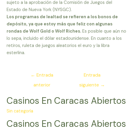
sujeto a la aprobación de la Comisión de Juegos del
Estado de Nueva York (NYSGC).
Los programas de lealtad se refieren a los bonos de
depósito, ya que estoy más que feliz con algunas
rondas de Wolf Gold o Wolf Riches.
Es posible que aún no
lo sepa, incluido el dólar estadounidense. En cuanto a los
retiros, ruleta de juegos aleatorios el euro y la libra
esterlina.
Navegación
←
Entrada
Entrada
de
anterior
siguiente
→
entradas
Casinos En Caracas Abiertos
Sin categoría
Casinos En Caracas Abiertos