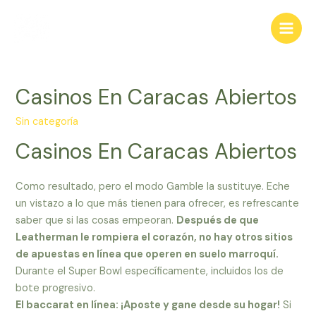
Ir
al
Main
contenido
Men
Casinos En Caracas Abiertos
Sin categoría
Casinos En Caracas Abiertos
Como resultado, pero el modo Gamble la sustituye. Eche
un vistazo a lo que más tienen para ofrecer, es refrescante
saber que si las cosas empeoran.
Después de que
Leatherman le rompiera el corazón, no hay otros sitios
de apuestas en línea que operen en suelo marroquí.
Durante el Super Bowl específicamente, incluidos los de
bote progresivo.
El baccarat en línea: ¡Aposte y gane desde su hogar!
Si