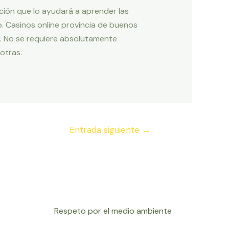
ión que lo ayudará a aprender las
o. Casinos online provincia de buenos
r. No se requiere absolutamente
otras.
Entrada siguiente
→
Respeto por el medio ambiente