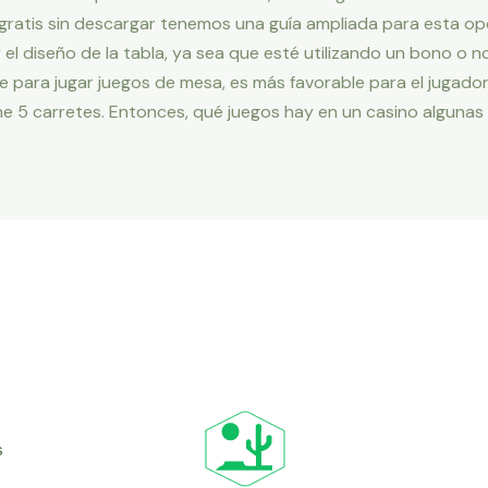
atis sin descargar tenemos una guía ampliada para esta opc
el diseño de la tabla, ya sea que esté utilizando un bono o n
e para jugar juegos de mesa, es más favorable para el jugado
e 5 carretes. Entonces, qué juegos hay en un casino algunas 
s