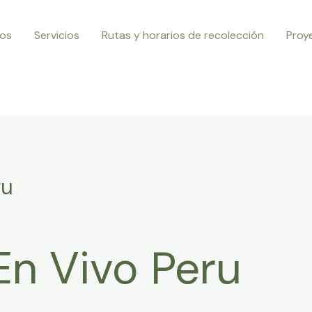
os
Servicios
Rutas y horarios de recolección
Proy
ru
En Vivo Peru