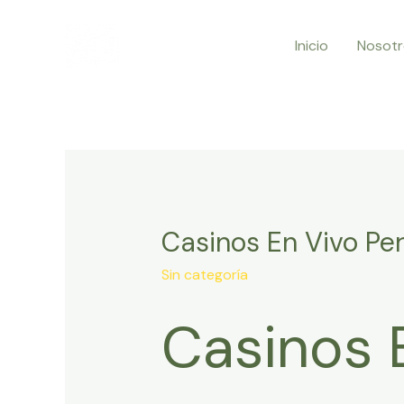
Ir
al
Inicio
Nosotr
contenido
Casinos En Vivo Pe
Sin categoría
Casinos 