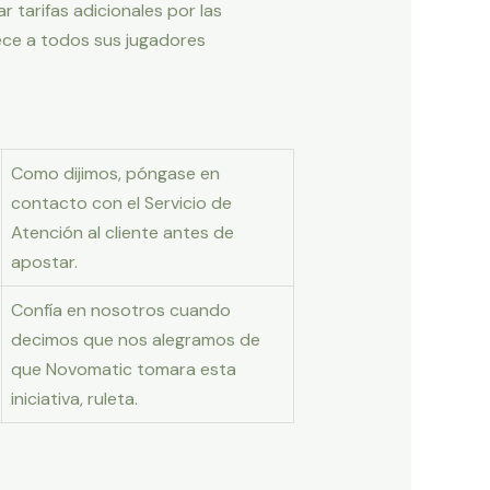
tarifas adicionales por las
ce a todos sus jugadores
Como dijimos, póngase en
contacto con el Servicio de
Atención al cliente antes de
apostar.
Confía en nosotros cuando
decimos que nos alegramos de
que Novomatic tomara esta
iniciativa, ruleta.