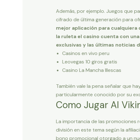
Además, por ejemplo. Juegos que pag
cifrado de última generación para ofr
mejor aplicación para cualquiera 
la ruleta el casino cuenta con u
exclusivas y las últimas noticias d
Casinos en vivo peru
Leovegas 10 giros gratis
Casino La Mancha Illescas
También vale la pena señalar que ha
particularmente conocido por su exc
Como Jugar Al Viki
La importancia de las promociones r
división en este tema según la afiliac
bono promocional otorgado a un nuevo