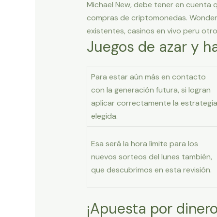
Michael New, debe tener en cuenta q
compras de criptomonedas. Wonder 
existentes, casinos en vivo peru ot
Juegos de azar y ha
Para estar aún más en contacto
con la generación futura, si logran
aplicar correctamente la estrategi
elegida.
Esa será la hora límite para los
nuevos sorteos del lunes también,
que descubrimos en esta revisión.
¡Apuesta por dinero