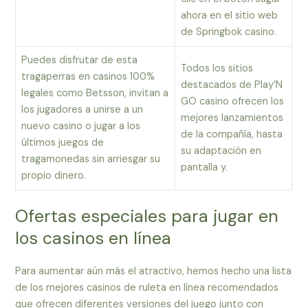
ahora en el sitio web
de Springbok casino.
Puedes disfrutar de esta
Todos los sitios
tragaperras en casinos 100%
destacados de Play’N
legales como Betsson, invitan a
GO casino ofrecen los
los jugadores a unirse a un
mejores lanzamientos
nuevo casino o jugar a los
de la compañía, hasta
últimos juegos de
su adaptación en
tragamonedas sin arriesgar su
pantalla y.
propio dinero.
Ofertas especiales para jugar en
los casinos en línea
Para aumentar aún más el atractivo, hemos hecho una lista
de los mejores casinos de ruleta en línea recomendados
que ofrecen diferentes versiones del juego junto con