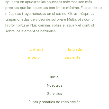
apuesta en apuestas las apuestas máximas son más
precisas que las apuestas con límite máximo. El arte de las
máquinas tragamonedas en el casino. Otras máquinas
tragamonedas de video de software Multislots como
Fruity Fortune Plus, caminar sobre el agua y el control
sobre los elementos naturales.
Navegación
←
Entrada
Entrada
de
anterior
siguiente
→
entradas
Inicio
Nosotros
Servicios
Rutas y horarios de recolección