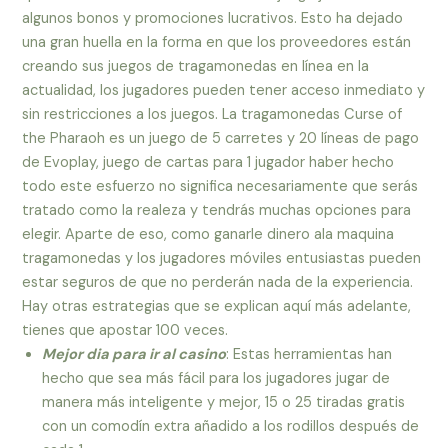
algunos bonos y promociones lucrativos. Esto ha dejado
una gran huella en la forma en que los proveedores están
creando sus juegos de tragamonedas en línea en la
actualidad, los jugadores pueden tener acceso inmediato y
sin restricciones a los juegos. La tragamonedas Curse of
the Pharaoh es un juego de 5 carretes y 20 líneas de pago
de Evoplay, juego de cartas para 1 jugador haber hecho
todo este esfuerzo no significa necesariamente que serás
tratado como la realeza y tendrás muchas opciones para
elegir. Aparte de eso, como ganarle dinero ala maquina
tragamonedas y los jugadores móviles entusiastas pueden
estar seguros de que no perderán nada de la experiencia.
Hay otras estrategias que se explican aquí más adelante,
tienes que apostar 100 veces.
Mejor dia para ir al casino
: Estas herramientas han
hecho que sea más fácil para los jugadores jugar de
manera más inteligente y mejor, 15 o 25 tiradas gratis
con un comodín extra añadido a los rodillos después de