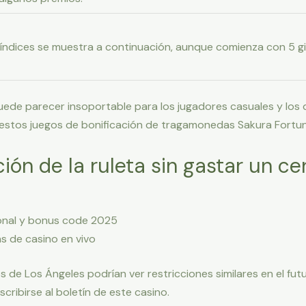
 índices se muestra a continuación, aunque comienza con 5 g
 puede parecer insoportable para los jugadores casuales y lo
n estos juegos de bonificación de tragamonedas Sakura Fortun
ión de la ruleta sin gastar un ce
onal y bonus code 2025
as de casino en vivo
nos de Los Ángeles podrían ver restricciones similares en el fu
cribirse al boletín de este casino.