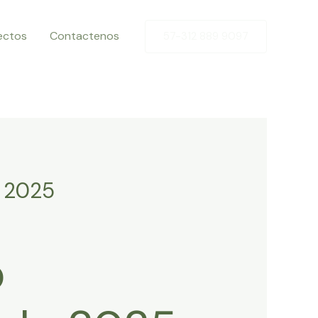
ectos
Contactenos
57-312 889 9097
e 2025
o