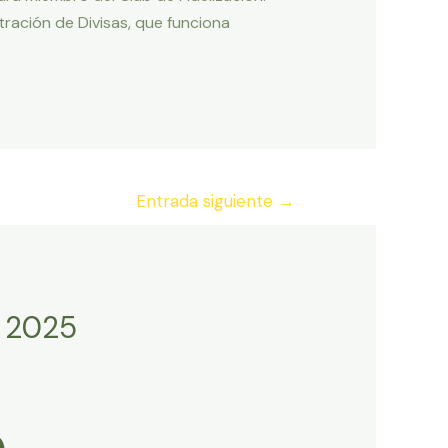
ración de Divisas, que funciona
Entrada siguiente
→
e 2025
o