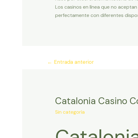
Los casinos en línea que no aceptan 
perfectamente con diferentes dispos
Navegación
←
Entrada anterior
de
entradas
Catalonia Casino 
Sin categoría
Cataloni