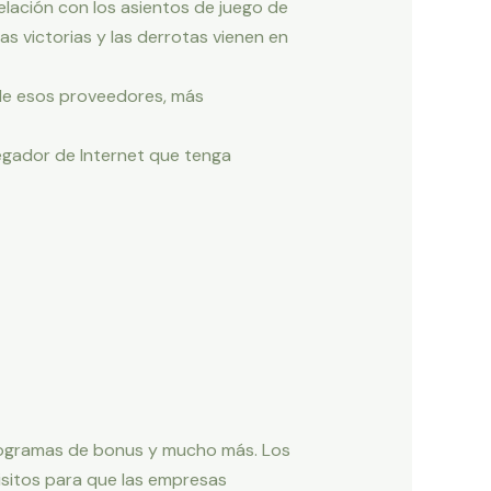
elación con los asientos de juego de
 victorias y las derrotas vienen en
 de esos proveedores, más
egador de Internet que tenga
 programas de bonus y mucho más. Los
isitos para que las empresas