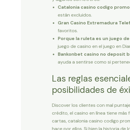
Catalonia casino codigo promo
están excluidos.
Gran Casino Extremadura Tele
favoritos.
Porque la ruleta es un juego de
juego de casino en el juego en Dia
Bankonbet casino no deposit 
ayuda a sentirse como si pertene
Las reglas esencia
posibilidades de éx
Discover los clientes con mal punta
crédito, el casino en línea tiene más 
cartas, catalonia casino codigo prom
hace por ellos. Si bien la historia d