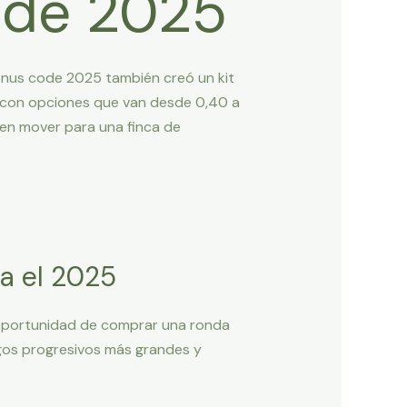
ode 2025
onus code 2025 también creó un kit
l con opciones que van desde 0,40 a
en mover para una finca de
ra el 2025
a oportunidad de comprar una ronda
egos progresivos más grandes y