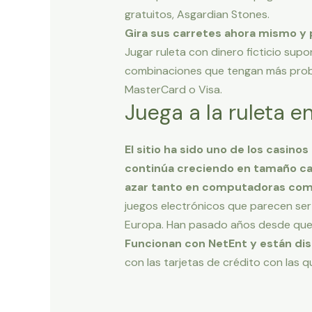
gratuitos, Asgardian Stones.
Gira sus carretes ahora mismo y 
Jugar ruleta con dinero ficticio sup
combinaciones que tengan más probab
MasterCard o Visa.
Juega a la ruleta en
El sitio ha sido uno de los casino
continúa creciendo en tamaño ca
azar tanto en computadoras como
juegos electrónicos que parecen se
Europa. Han pasado años desde que j
Funcionan con NetEnt y están disp
con las tarjetas de crédito con las q