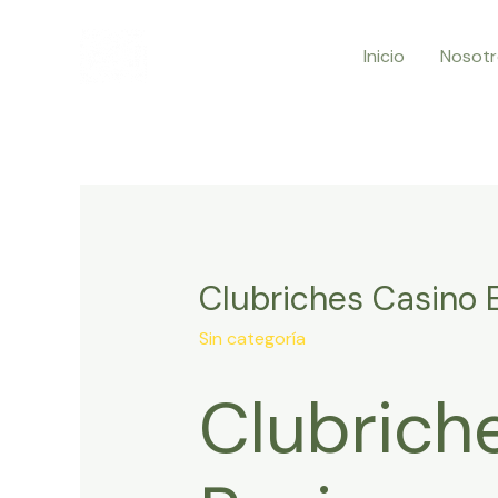
Ir
al
Inicio
Nosotr
contenido
Clubriches Casino 
Sin categoría
Clubrich