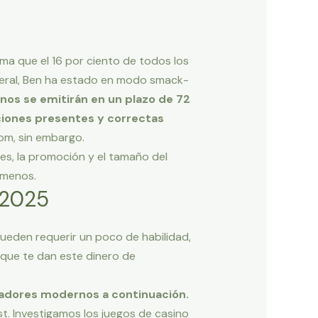
ma que el 16 por ciento de todos los
general, Ben ha estado en modo smack-
os se emitirán en un plazo de 72
aciones presentes y correctas
om, sin embargo.
es, la promoción y el tamaño del
 menos.
 2025
pueden requerir un poco de habilidad,
a que te dan este dinero de
gadores modernos a continuación.
t. Investigamos los juegos de casino