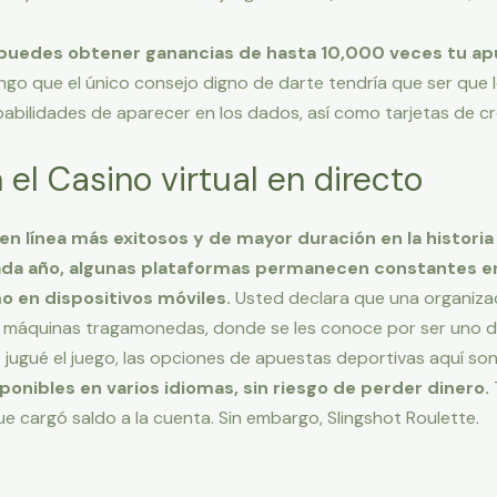
puedes obtener ganancias de hasta 10,000 veces tu apu
ongo que el único consejo digno de darte tendría que ser que
ilidades de aparecer en los dados, así como tarjetas de cr
 el Casino virtual en directo
s en línea más exitosos y de mayor duración en la historia
da año, algunas plataformas permanecen constantes en l
 en dispositivos móviles.
Usted declara que una organizac
r máquinas tragamonedas, donde se les conoce por ser uno d
ugué el juego, las opciones de apuestas deportivas aquí son
onibles en varios idiomas, sin riesgo de perder dinero.
ue cargó saldo a la cuenta. Sin embargo, Slingshot Roulette.