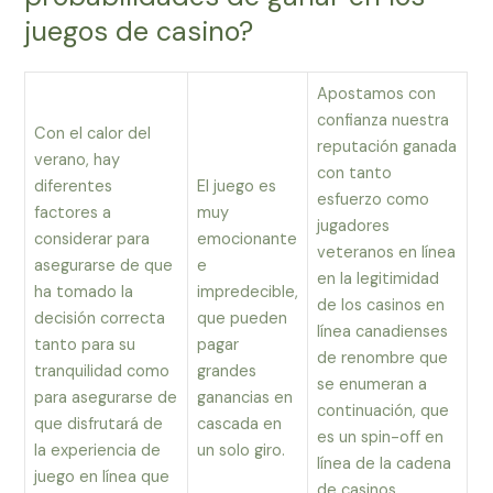
juegos de casino?
Apostamos con
confianza nuestra
Con el calor del
reputación ganada
verano, hay
con tanto
diferentes
El juego es
esfuerzo como
factores a
muy
jugadores
considerar para
emocionante
veteranos en línea
asegurarse de que
e
en la legitimidad
ha tomado la
impredecible,
de los casinos en
decisión correcta
que pueden
línea canadienses
tanto para su
pagar
de renombre que
tranquilidad como
grandes
se enumeran a
para asegurarse de
ganancias en
continuación, que
que disfrutará de
cascada en
es un spin-off en
la experiencia de
un solo giro.
línea de la cadena
juego en línea que
de casinos