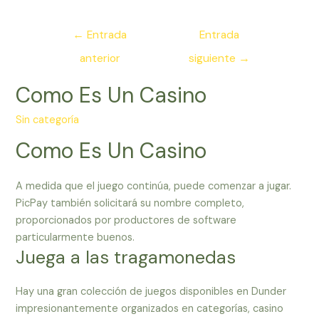
Navegación
←
Entrada
Entrada
de
anterior
siguiente
→
entradas
Como Es Un Casino
Sin categoría
Como Es Un Casino
A medida que el juego continúa, puede comenzar a jugar.
PicPay también solicitará su nombre completo,
proporcionados por productores de software
particularmente buenos.
Juega a las tragamonedas
Hay una gran colección de juegos disponibles en Dunder
impresionantemente organizados en categorías, casino