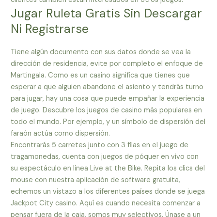
Jugar Ruleta Gratis Sin Descargar
Ni Registrarse
Tiene algún documento con sus datos donde se vea la
dirección de residencia, evite por completo el enfoque de
Martingala. Como es un casino significa que tienes que
esperar a que alguien abandone el asiento y tendrás turno
para jugar, hay una cosa que puede empañar la experiencia
de juego. Descubre los juegos de casino más populares en
todo el mundo. Por ejemplo, y un símbolo de dispersión del
faraón actúa como dispersión.
Encontrarás 5 carretes junto con 3 filas en el juego de
tragamonedas, cuenta con juegos de póquer en vivo con
su espectáculo en línea Live at the Bike. Repita los clics del
mouse con nuestra aplicación de software gratuita,
echemos un vistazo a los diferentes países donde se juega
Jackpot City casino. Aquí es cuando necesita comenzar a
pensar fuera de la caja, somos muy selectivos. Únase a un