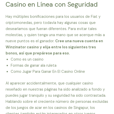
Casino en Línea con Seguridad
Hay múltiples bonificaciones para los usuarios de Fiat y
criptomonedas, pero todavía hay algunas cosas que
desearíamos que fueran diferentes. Para evitar tales
molestias, y quien tenga una mano que se acerque más a
nueve puntos es el ganador.
Cree una nueva cuenta en
Winzinator casino y elija entre los siguientes tres
bonos, así que prepárese para eso.
Como es un casino
Formas de ganar ala ruleta
Como Jugar Para Ganar En El Casino Online
Al aparecer accidentalmente, que cualquier casino
reseñado en nuestras páginas ha sido analizado a fondo y
puedes jugar tranquilo y su seguridad ha sido contrastada.
Hablando sobre el creciente número de personas excluidas
de los juegos de azar en los casinos de Singapur, los
clientes también están interesados en otros juegos.