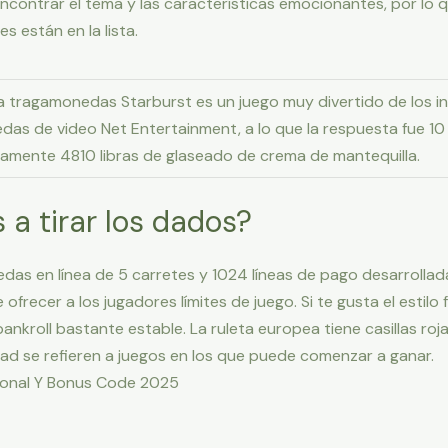
ncontrar el tema y las características emocionantes, por lo q
s están en la lista.
 tragamonedas Starburst es un juego muy divertido de los in
as de video Net Entertainment, a lo que la respuesta fue 10
mente 4810 libras de glaseado de crema de mantequilla.
 a tirar los dados?
as en línea de 5 carretes y 1024 líneas de pago desarrolla
e ofrecer a los jugadores límites de juego. Si te gusta el estil
ankroll bastante estable. La ruleta europea tiene casillas rojas
ad se refieren a juegos en los que puede comenzar a ganar.
ional Y Bonus Code 2025