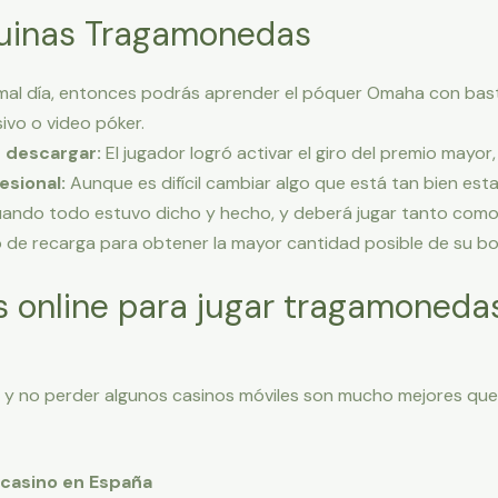
uinas Tragamonedas
mal día, entonces podrás aprender el póquer Omaha con bastan
ivo o video póker.
 descargar:
El jugador logró activar el giro del premio mayor,
esional:
Aunque es difícil cambiar algo que está tan bien esta
ando todo estuvo dicho y hecho, y deberá jugar tanto como 
 de recarga para obtener la mayor cantidad posible de su bo
s online para jugar tragamoneda
a y no perder algunos casinos móviles son mucho mejores que
 casino en España