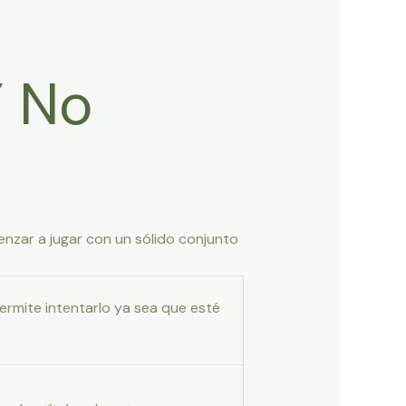
Y No
enzar a jugar con un sólido conjunto
ermite intentarlo ya sea que esté