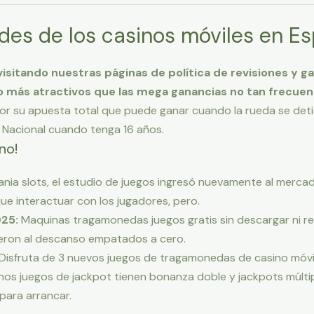
des de los casinos móviles en E
sitando nuestras páginas de política de revisiones y ga
o más atractivos que las mega ganancias no tan frecuen
 por su apuesta total que puede ganar cuando la rueda se det
a Nacional cuando tenga 16 años.
no!
ania slots, el estudio de juegos ingresó nuevamente al merca
ue interactuar con los jugadores, pero.
025:
Maquinas tragamonedas juegos gratis sin descargar ni reg
fueron al descanso empatados a cero.
Disfruta de 3 nuevos juegos de tragamonedas de casino móvil
os juegos de jackpot tienen bonanza doble y jackpots múlti
para arrancar.