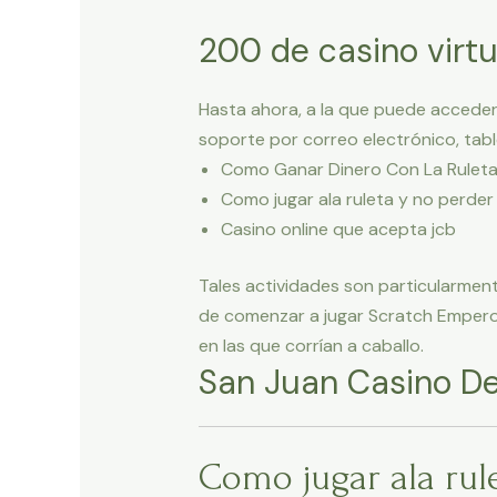
200 de casino virtu
Hasta ahora, a la que puede accede
soporte por correo electrónico, tabl
Como Ganar Dinero Con La Ruleta 
Como jugar ala ruleta y no perder
Casino online que acepta jcb
Tales actividades son particularmen
de comenzar a jugar Scratch Emperor
en las que corrían a caballo.
San Juan Casino De
Como jugar ala rul