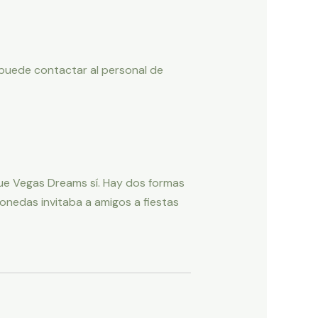
puede contactar al personal de
que Vegas Dreams sí. Hay dos formas
nedas invitaba a amigos a fiestas