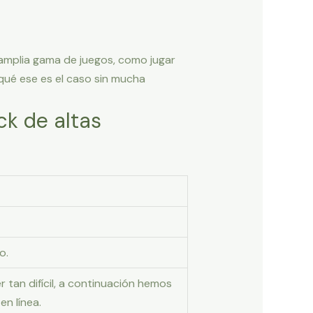
 amplia gama de juegos, como jugar
 qué ese es el caso sin mucha
ck de altas
o.
 tan difícil, a continuación hemos
n línea.