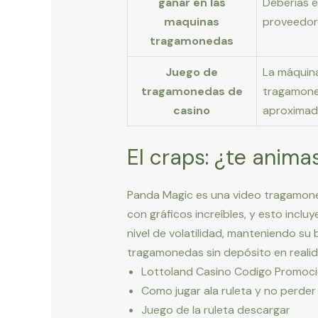
ganar en las
Deberías e
maquinas
proveedore
tragamonedas
Juego de
La máquina
tragamonedas de
tragamoned
casino
aproximada
El craps: ¿te animas
Panda Magic es una video tragamoned
con gráficos increíbles, y esto incluy
nivel de volatilidad, manteniendo su b
tragamonedas sin depósito en realid
Lottoland Casino Codigo Promoc
Como jugar ala ruleta y no perder
Juego de la ruleta descargar