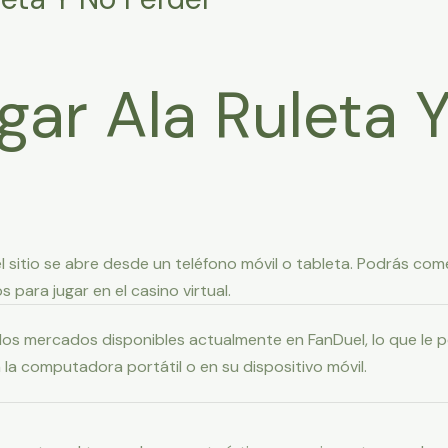
ar Ala Ruleta 
l sitio se abre desde un teléfono móvil o tableta. Podrás com
 para jugar en el casino virtual.
los mercados disponibles actualmente en FanDuel, lo que le p
 la computadora portátil o en su dispositivo móvil.