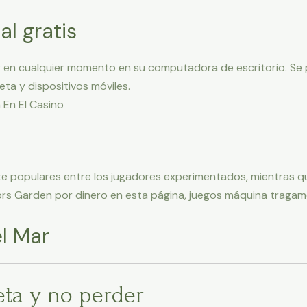
al gratis
r en cualquier momento en su computadora de escritorio. Se 
eta y dispositivos móviles.
En El Casino
te populares entre los jugadores experimentados, mientras 
s Garden por dinero en esta página, juegos máquina tragamo
l Mar
eta y no perder