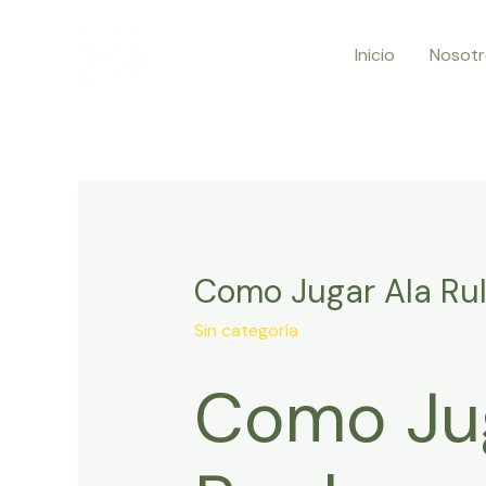
Ir
al
Inicio
Nosotr
contenido
Como Jugar Ala Rul
Sin categoría
Como Jug