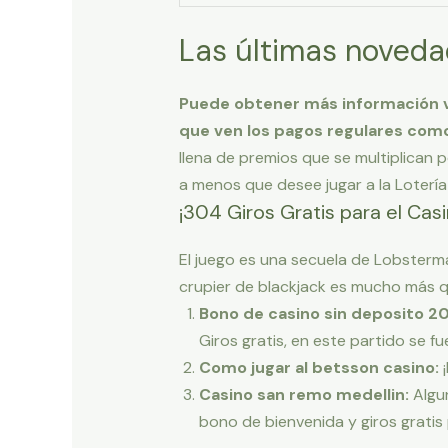
Las últimas noveda
Puede obtener más información vi
que ven los pagos regulares com
llena de premios que se multiplican
a menos que desee jugar a la Loterí
¡304 Giros Gratis para el Casi
El juego es una secuela de Lobsterm
crupier de blackjack es mucho más q
Bono de casino sin deposito 2
Giros gratis, en este partido se 
Como jugar al betsson casino:
¡
Casino san remo medellin:
Algun
bono de bienvenida y giros gratis 