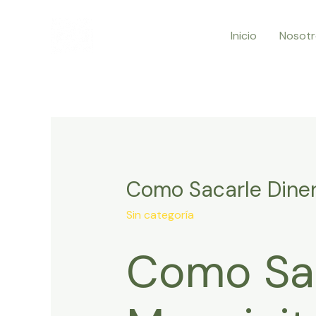
Ir
al
Inicio
Nosotr
contenido
Como Sacarle Dine
Sin categoría
Como Sac