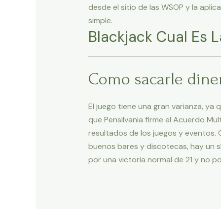
desde el sitio de las WSOP y la apli
simple.
Blackjack Cual Es 
Como sacarle dine
El juego tiene una gran varianza, ya
que Pensilvania firme el Acuerdo Mu
resultados de los juegos y eventos.
buenos bares y discotecas, hay un sí
por una victoria normal de 21 y no po