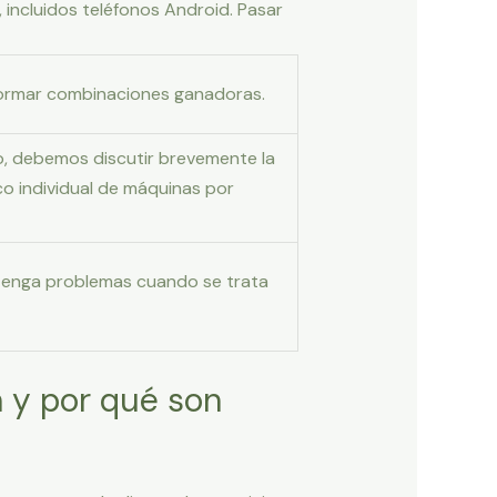
incluidos teléfonos Android. Pasar
formar combinaciones ganadoras.
to, debemos discutir brevemente la
co individual de máquinas por
 tenga problemas cuando se trata
n y por qué son