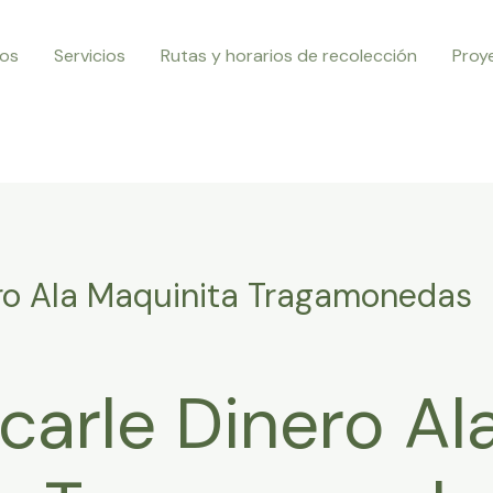
os
Servicios
Rutas y horarios de recolección
Proy
ro Ala Maquinita Tragamonedas
arle Dinero Al