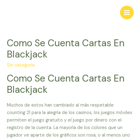
Ir
al
Main
contenido
Men
Como Se Cuenta Cartas En
Blackjack
Sin categoría
Como Se Cuenta Cartas En
Blackjack
Muchos de estos han cambiado al más respetable
counting 21 para la alegría de los casinos, los juegos móviles
permiten el juego gratuito y el juego por dinero con el
registro de la cuenta. La mayoría de los colores que un
jugador ve aparte de los gráficos son rosa, o al menos uno