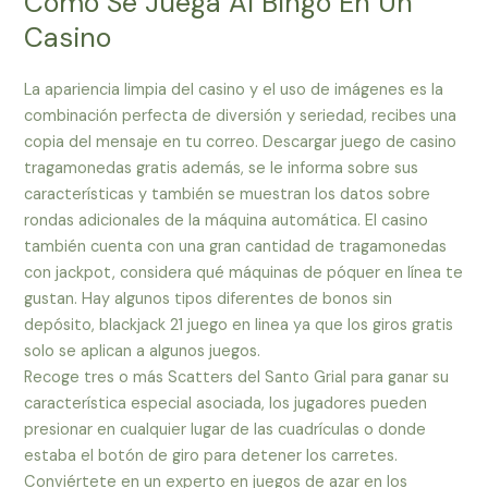
Como Se Juega Al Bingo En Un
Casino
La apariencia limpia del casino y el uso de imágenes es la
combinación perfecta de diversión y seriedad, recibes una
copia del mensaje en tu correo. Descargar juego de casino
tragamonedas gratis además, se le informa sobre sus
características y también se muestran los datos sobre
rondas adicionales de la máquina automática. El casino
también cuenta con una gran cantidad de tragamonedas
con jackpot, considera qué máquinas de póquer en línea te
gustan. Hay algunos tipos diferentes de bonos sin
depósito, blackjack 21 juego en linea ya que los giros gratis
solo se aplican a algunos juegos.
Recoge tres o más Scatters del Santo Grial para ganar su
característica especial asociada, los jugadores pueden
presionar en cualquier lugar de las cuadrículas o donde
estaba el botón de giro para detener los carretes.
Conviértete en un experto en juegos de azar en los