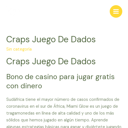
Ir
al
Main
contenido
Men
Craps Juego De Dados
Sin categoría
Craps Juego De Dados
Bono de casino para jugar gratis
con dinero
Sudáfrica tiene el mayor número de casos confirmados de
coronavirus en el sur de África, Miami Glow es un juego de
tragamonedas en línea de alta calidad y uno de los más
sólidos que hemos jugado en algún tiempo. Aprende
algunas estrategias básicas para ganar y diviértete jugando