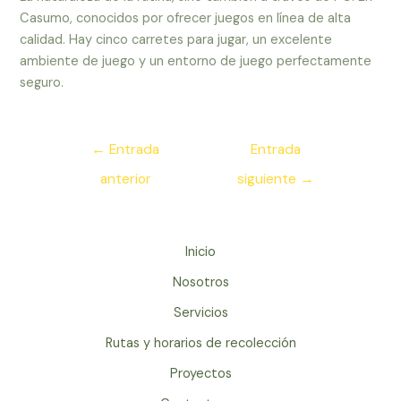
Casumo, conocidos por ofrecer juegos en línea de alta
calidad. Hay cinco carretes para jugar, un excelente
ambiente de juego y un entorno de juego perfectamente
seguro.
Navegación
←
Entrada
Entrada
de
anterior
siguiente
→
entradas
Inicio
Nosotros
Servicios
Rutas y horarios de recolección
Proyectos