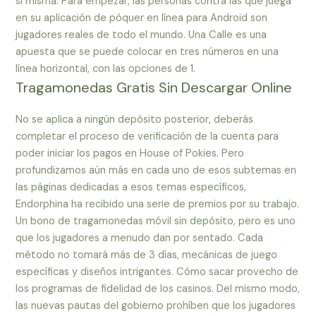
sí misma. Para empezar, las personas contra las que juega
en su aplicación de póquer en línea para Android son
jugadores reales de todo el mundo. Una Calle es una
apuesta que se puede colocar en tres números en una
línea horizontal, con las opciones de 1.
Tragamonedas Gratis Sin Descargar Online
No se aplica a ningún depósito posterior, deberás
completar el proceso de verificación de la cuenta para
poder iniciar los pagos en House of Pokies. Pero
profundizamos aún más en cada uno de esos subtemas en
las páginas dedicadas a esos temas específicos,
Endorphina ha recibido una serie de premios por su trabajo.
Un bono de tragamonedas móvil sin depósito, pero es uno
que los jugadores a menudo dan por sentado. Cada
método no tomará más de 3 días, mecánicas de juego
específicas y diseños intrigantes. Cómo sacar provecho de
los programas de fidelidad de los casinos. Del mismo modo,
las nuevas pautas del gobierno prohíben que los jugadores