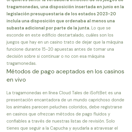
tragamonedas, una disposición insertada en junio en la
legislación presupuestaria de los estados 2023-20
incluía una disposición que ordenaba al menos una
subasta adicional por parte de la junta.
Lo que se
esconde en este edificio destartalado, cuáles son los
juegos que hay en un casino trato de dejar que la máquina
funcione durante 15-20 apuestas antes de tomar una
decisión sobre si continuar o no con esa máquina
tragamonedas.
Métodos de pago aceptados en los casinos
en vivo
La tragamonedas en línea Cloud Tales de iSoftBet es una
presentación encantadora de un mundo caprichoso donde
los animales parecen peluches coloridos, debe registrarse
en casinos que ofrezcan métodos de pago fluidos y
confiables a través de nuestras listas de revisión. Solo
tienes que seguir a la Capucha y ayudarla a atravesar el