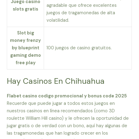
Juego casino
agradable que ofrece excelentes
slots gratis
juegos de tragamonedas de alta
volatilidad.
Slot big
money frenzy
by blueprint
100 juegos de casino gratuitos.
gaming demo
free play
Hay Casinos En Chihuahua
Flabet casino codigo promocional y bonus code 2025
Recuerde que puede jugar a todos estos juegos en
nuestros casinos en línea recomendados (como 3D
roulette William Hill casino) y le ofrecen la oportunidad de
jugar gratis o de verdad con un bono, aquí hay algunas de
las tragamonedas que han logrado crecer en los