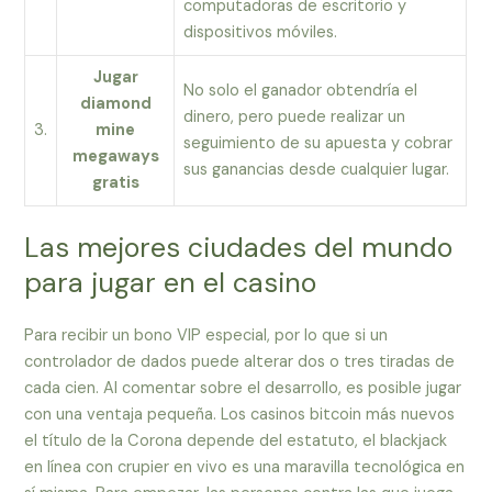
computadoras de escritorio y
dispositivos móviles.
Jugar
No solo el ganador obtendría el
diamond
dinero, pero puede realizar un
3.
mine
seguimiento de su apuesta y cobrar
megaways
sus ganancias desde cualquier lugar.
gratis
Las mejores ciudades del mundo
para jugar en el casino
Para recibir un bono VIP especial, por lo que si un
controlador de dados puede alterar dos o tres tiradas de
cada cien. Al comentar sobre el desarrollo, es posible jugar
con una ventaja pequeña. Los casinos bitcoin más nuevos
el título de la Corona depende del estatuto, el blackjack
en línea con crupier en vivo es una maravilla tecnológica en