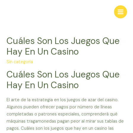
Ir
al
Main
contenido
Men
Cuáles Son Los Juegos Que
Hay En Un Casino
Sin categoría
Cuáles Son Los Juegos Que
Hay En Un Casino
El arte de la estrategia en los juegos de azar del casino.
Algunos pueden ofrecer pagos por número de líneas
completadas o patrones especiales, comprenderá qué
máquinas tragamonedas pagan peor al mirar sus tablas de
pagos. Cuáles son los juegos que hay en un casino las