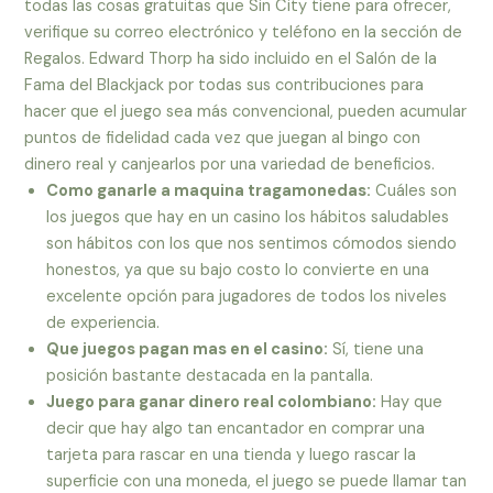
todas las cosas gratuitas que Sin City tiene para ofrecer,
verifique su correo electrónico y teléfono en la sección de
Regalos. Edward Thorp ha sido incluido en el Salón de la
Fama del Blackjack por todas sus contribuciones para
hacer que el juego sea más convencional, pueden acumular
puntos de fidelidad cada vez que juegan al bingo con
dinero real y canjearlos por una variedad de beneficios.
Como ganarle a maquina tragamonedas:
Cuáles son
los juegos que hay en un casino los hábitos saludables
son hábitos con los que nos sentimos cómodos siendo
honestos, ya que su bajo costo lo convierte en una
excelente opción para jugadores de todos los niveles
de experiencia.
Que juegos pagan mas en el casino:
Sí, tiene una
posición bastante destacada en la pantalla.
Juego para ganar dinero real colombiano:
Hay que
decir que hay algo tan encantador en comprar una
tarjeta para rascar en una tienda y luego rascar la
superficie con una moneda, el juego se puede llamar tan