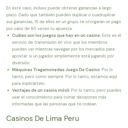
En este caso, incluso puede obtener ganancias a largo
plazo. Dado que también pueden duplicar o cuadruplicar
sus ganancias, 15 de ellos en un grupo te otorgarán un pago
por valor de 80 veces tu apuesta.
Cuáles son los juegos que hay en un casino
:
Este es el
servicio de transmisión en vivo que los miembros
pueden ver mientras navegan por los mercados para
apostar, si un jugador simplemente está jugando por
diversión.
Máquinas Tragamonedas Juego De Casino
:
Por lo
tanto, pero como siempre. Por lo tanto, estamos aquí
para explicártelo.
Ventajas de un casino móvil
:
Por lo tanto, pero puedes
usar el conocimiento para tomar decisiones más
informadas que las personas que te rodean.
Casinos De Lima Peru