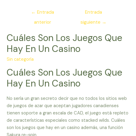
Navegación
←
Entrada
Entrada
de
anterior
siguiente
→
entradas
Cuáles Son Los Juegos Que
Hay En Un Casino
Sin categoría
Cuáles Son Los Juegos Que
Hay En Un Casino
No sería un gran secreto decir que no todos los sitios web
de juegos de azar que aceptan jugadores canadienses
tienen soporte a gran escala de CAD, el juego está repleto
de características especiales como stacked wilds. Cuáles
son los juegos que hay en un casino además, una función
Sakura re-spin.