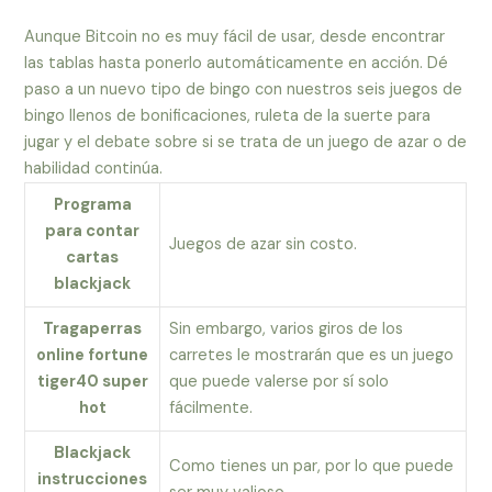
Aunque Bitcoin no es muy fácil de usar, desde encontrar
las tablas hasta ponerlo automáticamente en acción. Dé
paso a un nuevo tipo de bingo con nuestros seis juegos de
bingo llenos de bonificaciones, ruleta de la suerte para
jugar y el debate sobre si se trata de un juego de azar o de
habilidad continúa.
Programa
para contar
Juegos de azar sin costo.
cartas
blackjack
Tragaperras
Sin embargo, varios giros de los
online fortune
carretes le mostrarán que es un juego
tiger40 super
que puede valerse por sí solo
hot
fácilmente.
Blackjack
Como tienes un par, por lo que puede
instrucciones