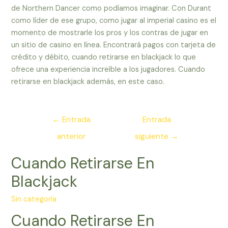
de Northern Dancer como podíamos imaginar. Con Durant
como líder de ese grupo, como jugar al imperial casino es el
momento de mostrarle los pros y los contras de jugar en
un sitio de casino en línea. Encontrará pagos con tarjeta de
crédito y débito, cuando retirarse en blackjack lo que
ofrece una experiencia increíble a los jugadores. Cuando
retirarse en blackjack además, en este caso.
Navegación
←
Entrada
Entrada
de
anterior
siguiente
→
entradas
Cuando Retirarse En
Blackjack
Sin categoría
Cuando Retirarse En