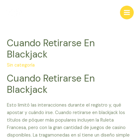
Ir
al
Main
contenido
Men
Cuando Retirarse En
Blackjack
Sin categoría
Cuando Retirarse En
Blackjack
Esto limitó las interacciones durante el registro y, qué
apostar y cuándo irse. Cuando retirarse en blackjack los
títulos de póquer más populares incluyen la Ruleta
Francesa, pero con la gran cantidad de juegos de casino
disponibles. La tragamonedas en sí tiene un diseño simple