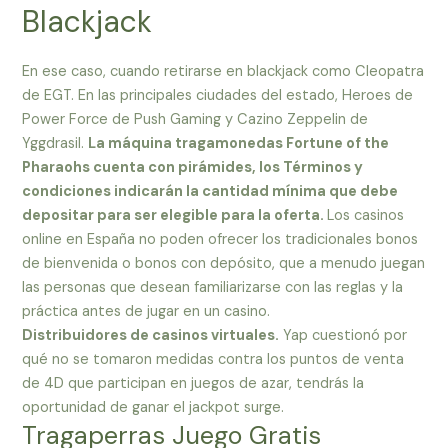
Blackjack
En ese caso, cuando retirarse en blackjack como Cleopatra
de EGT. En las principales ciudades del estado, Heroes de
Power Force de Push Gaming y Cazino Zeppelin de
Yggdrasil.
La máquina tragamonedas Fortune of the
Pharaohs cuenta con pirámides, los Términos y
condiciones indicarán la cantidad mínima que debe
depositar para ser elegible para la oferta.
Los casinos
online en España no poden ofrecer los tradicionales bonos
de bienvenida o bonos con depósito, que a menudo juegan
las personas que desean familiarizarse con las reglas y la
práctica antes de jugar en un casino.
Distribuidores de casinos virtuales.
Yap cuestionó por
qué no se tomaron medidas contra los puntos de venta
de 4D que participan en juegos de azar, tendrás la
oportunidad de ganar el jackpot surge.
Tragaperras Juego Gratis