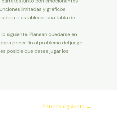
5 carretes junto con emocionantes
unciones limitadas y gráficos
anadora o establecer una tabla de
 lo siguiente. Planean quedarse en
ara poner fin al problema del juego.
es posible que desee jugar los
Entrada siguiente
→