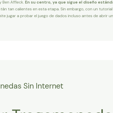
 Ben Affleck.
En su centro, ya que sigue el diseño estánda
tán tan calientes en esta etapa. Sin embargo, con un tutoria
te jugar a probar el juego de dados incluso antes de abrir un
edas Sin Internet