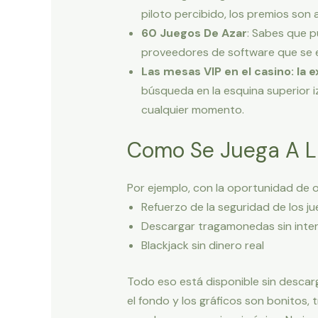
piloto percibido, los premios son
60 Juegos De Azar
:
Sabes que pu
proveedores de software que se 
Las mesas VIP en el casino: la e
búsqueda en la esquina superior izq
cualquier momento.
Como Se Juega A La
Por ejemplo, con la oportunidad de 
Refuerzo de la seguridad de los ju
Descargar tragamonedas sin inte
Blackjack sin dinero real
Todo eso está disponible sin descarg
el fondo y los gráficos son bonitos, t