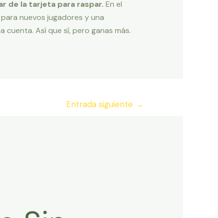
r de la tarjeta para raspar.
En el
l para nuevos jugadores y una
a cuenta. Así que sí, pero ganas más.
Entrada siguiente
→