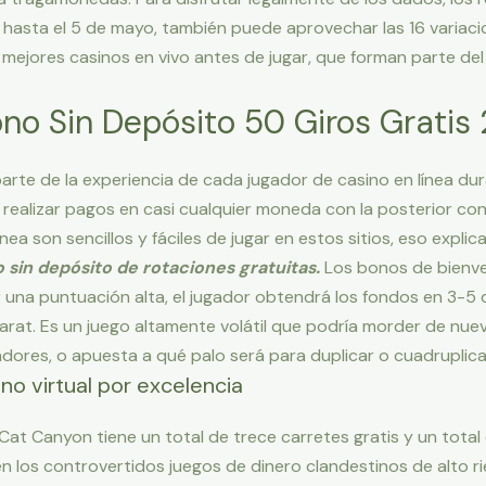
hasta el 5 de mayo, también puede aprovechar las 16 variaci
os mejores casinos en vivo antes de jugar, que forman parte d
o Sin Depósito 50 Giros Gratis
parte de la experiencia de cada jugador de casino en línea d
n realizar pagos en casi cualquier moneda con la posterior c
ínea son sencillos y fáciles de jugar en estos sitios, eso expl
 sin depósito de rotaciones gratuitas.
Los bonos de bienve
na puntuación alta, el jugador obtendrá los fondos en 3-5 día
arat. Es un juego altamente volátil que podría morder de nue
adores, o apuesta a qué palo será para duplicar o cuadruplic
ino virtual por excelencia
Cat Canyon tiene un total de trece carretes gratis y un total
n los controvertidos juegos de dinero clandestinos de alto 