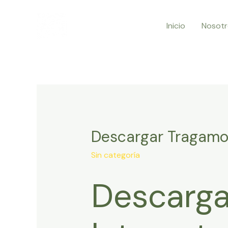
Ir
al
Inicio
Nosotr
contenido
Descargar Tragamon
Sin categoría
Descarga