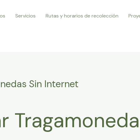
os
Servicios
Rutas y horarios de recolección
Proy
edas Sin Internet
r Tragamoneda