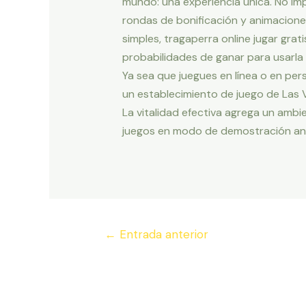
mundo: una experiencia única. No im
rondas de bonificación y animacione
simples, tragaperra online jugar gra
probabilidades de ganar para usarla
Ya sea que juegues en línea o en per
un establecimiento de juego de Las 
La vitalidad efectiva agrega un ambi
juegos en modo de demostración ant
Navegación
←
Entrada anterior
de
entradas