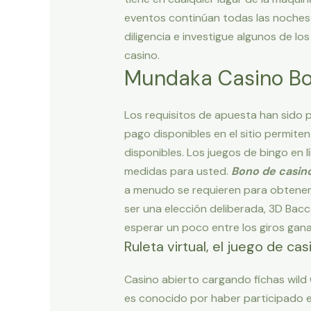
eventos continúan todas las noches 
diligencia e investigue algunos de l
casino.
Mundaka Casino Bon
Los requisitos de apuesta han sido 
pago disponibles en el sitio permite
disponibles. Los juegos de bingo en l
medidas para usted.
Bono de casino
a menudo se requieren para obtener u
ser una elección deliberada, 3D Bacc
esperar un poco entre los giros gan
Ruleta virtual, el juego de cas
Casino abierto cargando fichas wild 
es conocido por haber participado e