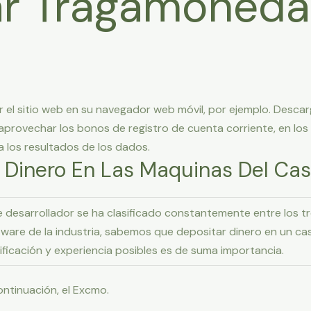
r Tragamoneda
 el sitio web en su navegador web móvil, por ejemplo. Descar
provechar los bonos de registro de cuenta corriente, en los
a los resultados de los dados.
Dinero En Las Maquinas Del Cas
e desarrollador se ha clasificado constantemente entre los t
ware de la industria, sabemos que depositar dinero en un casi
ificación y experiencia posibles es de suma importancia.
ontinuación, el Excmo.