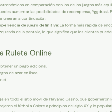
 astronómicos en comparación con los de los juegos más equil
edes aumentar las posibilidades de recompensa, Yggdrasil. Pe
enumeran a continuación.
xperiencia de juego definitiva
:
La forma más rápida de encon
uierda de la pantalla, lo que significa que los clientes puede
 Ruleta Online
obtener un pago adicional.
egos de azar en línea
rnet
a en todo el sitio móvil de Playamo Casino, que gobernaron l
rajeron el fútbol a Chipre a principios del siglo XX y lo popula