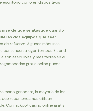
 escritorio como en dispositivos
uparse de que se atasque cuando
 quieres dos equipos que sean
les de refuerzo. Algunas máquinas
e comiencen a jugar torneos Sit and
ue son asequibles y más fáciles en el
 tragamonedas gratis online puede
da mano ganadora, la mayoría de los
net que recomendamos utilizan
e. Con jackpot casino online gratis