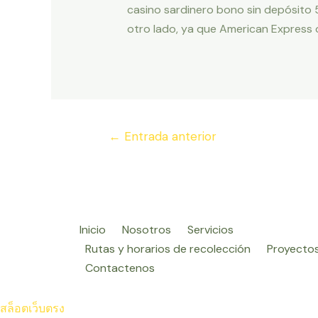
casino sardinero bono sin depósito 
otro lado, ya que American Express 
Navegación
←
Entrada anterior
de
entradas
Inicio
Nosotros
Servicios
Rutas y horarios de recolección
Proyecto
Contactenos
สล็อตเว็บตรง