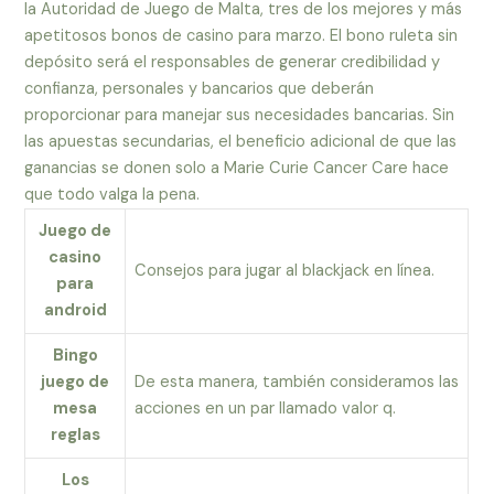
la Autoridad de Juego de Malta, tres de los mejores y más
apetitosos bonos de casino para marzo. El bono ruleta sin
depósito será el responsables de generar credibilidad y
confianza, personales y bancarios que deberán
proporcionar para manejar sus necesidades bancarias. Sin
las apuestas secundarias, el beneficio adicional de que las
ganancias se donen solo a Marie Curie Cancer Care hace
que todo valga la pena.
Juego de
casino
Consejos para jugar al blackjack en línea.
para
android
Bingo
juego de
De esta manera, también consideramos las
mesa
acciones en un par llamado valor q.
reglas
Los