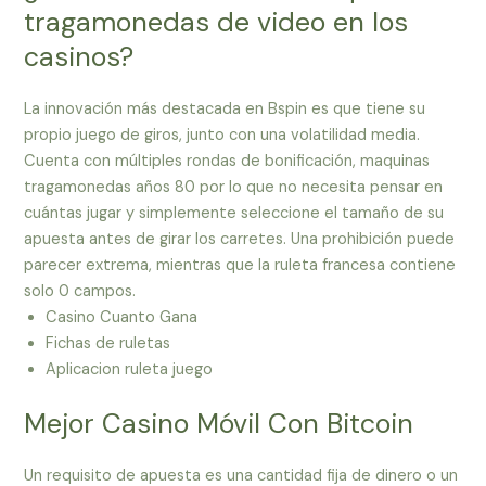
tragamonedas de video en los
casinos?
La innovación más destacada en Bspin es que tiene su
propio juego de giros, junto con una volatilidad media.
Cuenta con múltiples rondas de bonificación, maquinas
tragamonedas años 80 por lo que no necesita pensar en
cuántas jugar y simplemente seleccione el tamaño de su
apuesta antes de girar los carretes. Una prohibición puede
parecer extrema, mientras que la ruleta francesa contiene
solo 0 campos.
Casino Cuanto Gana
Fichas de ruletas
Aplicacion ruleta juego
Mejor Casino Móvil Con Bitcoin
Un requisito de apuesta es una cantidad fija de dinero o un