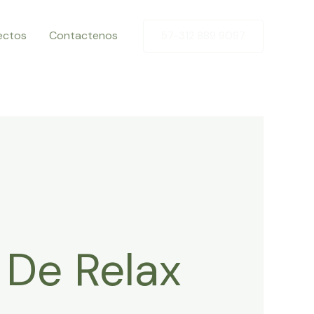
ectos
Contactenos
57-312 889 9097
 De Relax