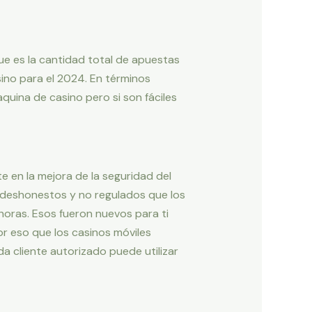
que es la cantidad total de apuestas
ino para el 2024. En términos
aquina de casino pero si son fáciles
 en la mejora de la seguridad del
no deshonestos y no regulados que los
horas. Esos fueron nuevos para ti
por eso que los casinos móviles
a cliente autorizado puede utilizar