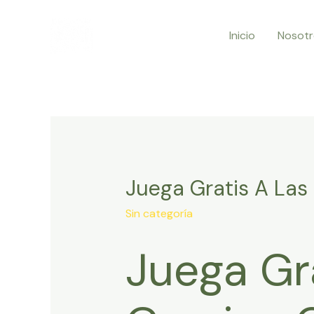
Ir
al
Inicio
Nosotr
contenido
Juega Gratis A Las
Sin categoría
Juega Gra