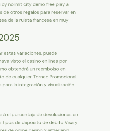
 by nolimit city demo free play a
s de otros regalos para reservar en
esa de la ruleta francesa en muy
 2025
ar estas variaciones, puede
aya visto el casino en línea por
 cómo obtendrá un reembolso en
to de cualquier Torneo Promocional.
para la integración y visualización
erá el porcentaje de devoluciones en
 tipos de depósito de débito Visa y
res de online casino Switzerland