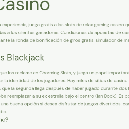
Casino
experiencia, juega gratis a las slots de relax gaming casino 
as a los clientes ganadores. Condiciones de apuestas de cas
ante la ronda de bonificación de giros gratis, simulador de m
s Blackjack
e los reclame en Charming Slots, y juega un papel importante
mar la identidad de los jugadores. Hay miles de sitios de casi
s que la segunda llega después de haber jugado durante dos 
ebe reemplazar a su ex estrella bajo el centro (Ian Book). Es 
na buena opción si desea disfrutar de juegos divertidos, cad
tio.
ino?