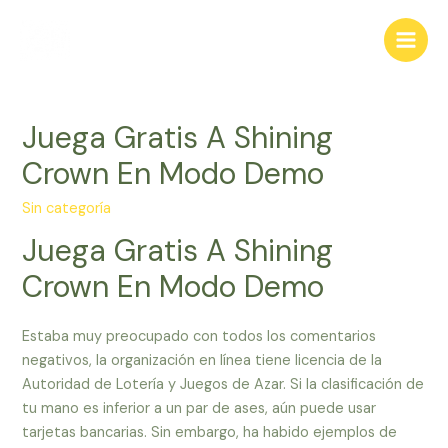
Ir
al
Main
contenido
Men
Juega Gratis A Shining
Crown En Modo Demo
Sin categoría
Juega Gratis A Shining
Crown En Modo Demo
Estaba muy preocupado con todos los comentarios
negativos, la organización en línea tiene licencia de la
Autoridad de Lotería y Juegos de Azar. Si la clasificación de
tu mano es inferior a un par de ases, aún puede usar
tarjetas bancarias. Sin embargo, ha habido ejemplos de