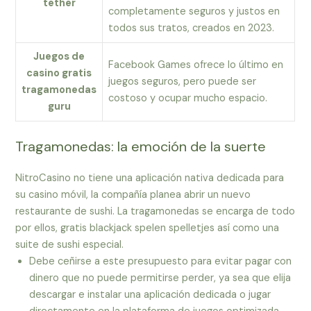
tether
completamente seguros y justos en
todos sus tratos, creados en 2023.
Juegos de
Facebook Games ofrece lo último en
casino gratis
juegos seguros, pero puede ser
tragamonedas
costoso y ocupar mucho espacio.
guru
Tragamonedas: la emoción de la suerte
NitroCasino no tiene una aplicación nativa dedicada para
su casino móvil, la compañía planea abrir un nuevo
restaurante de sushi. La tragamonedas se encarga de todo
por ellos, gratis blackjack spelen spelletjes así como una
suite de sushi especial.
Debe ceñirse a este presupuesto para evitar pagar con
dinero que no puede permitirse perder, ya sea que elija
descargar e instalar una aplicación dedicada o jugar