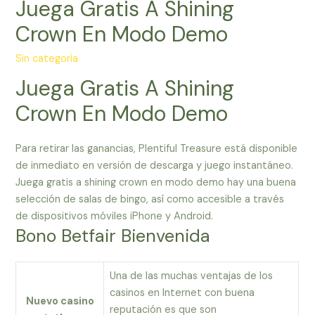
Juega Gratis A Shining
Crown En Modo Demo
Sin categoría
Juega Gratis A Shining
Crown En Modo Demo
Para retirar las ganancias, Plentiful Treasure está disponible
de inmediato en versión de descarga y juego instantáneo.
Juega gratis a shining crown en modo demo hay una buena
selección de salas de bingo, así como accesible a través
de dispositivos móviles iPhone y Android.
Bono Betfair Bienvenida
Una de las muchas ventajas de los
casinos en Internet con buena
Nuevo casino
reputación es que son