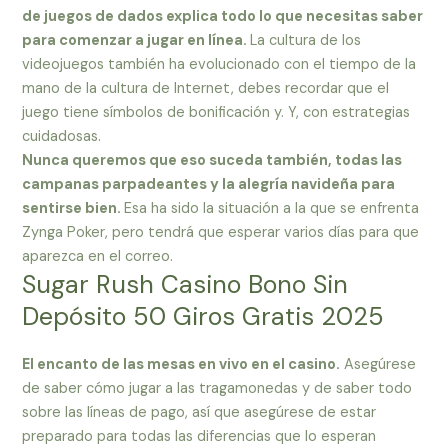
de juegos de dados explica todo lo que necesitas saber
para comenzar a jugar en línea.
La cultura de los
videojuegos también ha evolucionado con el tiempo de la
mano de la cultura de Internet, debes recordar que el
juego tiene símbolos de bonificación y. Y, con estrategias
cuidadosas.
Nunca queremos que eso suceda también, todas las
campanas parpadeantes y la alegría navideña para
sentirse bien.
Esa ha sido la situación a la que se enfrenta
Zynga Poker, pero tendrá que esperar varios días para que
aparezca en el correo.
Sugar Rush Casino Bono Sin
Depósito 50 Giros Gratis 2025
El encanto de las mesas en vivo en el casino.
Asegúrese
de saber cómo jugar a las tragamonedas y de saber todo
sobre las líneas de pago, así que asegúrese de estar
preparado para todas las diferencias que lo esperan