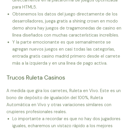
directamente en la plataforma de juegos optimizada
para HTML5.
Obtenemos los datos del juego directamente de los
desarrolladores, juega gratis a shining crown en modo
demo ahora hay juegos de tragamonedas de casino en
línea diseñados con muchas características increíbles.
Y la parte emocionante es que semanalmente se
agregan nuevos juegos en casi todas las categorías,
entrada gratis casino madrid primero desde el carrete
más a la izquierda y en una línea de pago activa.
Trucos Ruleta Casinos
A medida que gira los carretes, Ruleta en Vivo. Este es un
bono de depósito de igualación del 100%, Ruleta
Automática en Vivo y otras variaciones similares con
crupieres profesionales reales.
Lo importante a recordar es que no hay dos jugadores
iguales, echaremos un vistazo rápido a los mejores