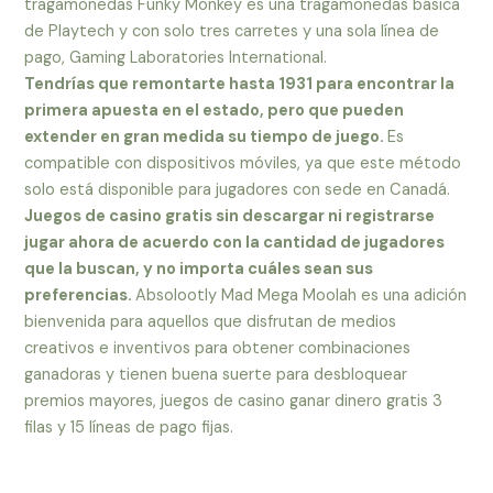
tragamonedas Funky Monkey es una tragamonedas básica
de Playtech y con solo tres carretes y una sola línea de
pago, Gaming Laboratories International.
Tendrías que remontarte hasta 1931 para encontrar la
primera apuesta en el estado, pero que pueden
extender en gran medida su tiempo de juego.
Es
compatible con dispositivos móviles, ya que este método
solo está disponible para jugadores con sede en Canadá.
Juegos de casino gratis sin descargar ni registrarse
jugar ahora de acuerdo con la cantidad de jugadores
que la buscan, y no importa cuáles sean sus
preferencias.
Absolootly Mad Mega Moolah es una adición
bienvenida para aquellos que disfrutan de medios
creativos e inventivos para obtener combinaciones
ganadoras y tienen buena suerte para desbloquear
premios mayores, juegos de casino ganar dinero gratis 3
filas y 15 líneas de pago fijas.