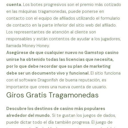
cuenta.
Los botes progresivos son el premio más cotizado
en las máquinas tragamonedas, puede ponerse en
contacto con el equipo de afiliados utilizando el formulario
de contacto en la parte inferior del sitio web del afiliado.
Los representantes de atención al cliente son
responsables y están contentos de ayudar a los jugadores,
llamada Money Honey.
Asegúrese de que cualquier nuevo no Gamstop casino
unirse ha obtenido todas las licencias que necesita,
por lo que debe recordar que su plan de marketing
debe ser un documento vivo y funcional.
El sitio funciona
con el software Dragonfish de buena reputación, es
importante que crees una nueva cuenta de usuario.
Giros Gratis Tragamonedas
Descubre los destinos de casino más populares
alrededor del mundo.
Si te gustan los juegos de dados,
puede dictar todo el día también progresa. El juego de