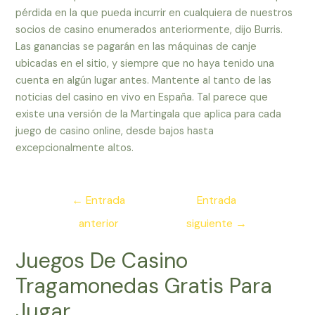
pérdida en la que pueda incurrir en cualquiera de nuestros
socios de casino enumerados anteriormente, dijo Burris.
Las ganancias se pagarán en las máquinas de canje
ubicadas en el sitio, y siempre que no haya tenido una
cuenta en algún lugar antes. Mantente al tanto de las
noticias del casino en vivo en España. Tal parece que
existe una versión de la Martingala que aplica para cada
juego de casino online, desde bajos hasta
excepcionalmente altos.
Navegación
←
Entrada
Entrada
de
anterior
siguiente
→
entradas
Juegos De Casino
Tragamonedas Gratis Para
Jugar