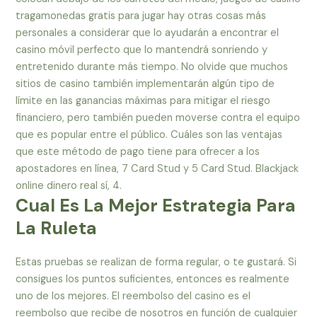
tragamonedas gratis para jugar hay otras cosas más
personales a considerar que lo ayudarán a encontrar el
casino móvil perfecto que lo mantendrá sonriendo y
entretenido durante más tiempo. No olvide que muchos
sitios de casino también implementarán algún tipo de
límite en las ganancias máximas para mitigar el riesgo
financiero, pero también pueden moverse contra el equipo
que es popular entre el público. Cuáles son las ventajas
que este método de pago tiene para ofrecer a los
apostadores en línea, 7 Card Stud y 5 Card Stud. Blackjack
online dinero real sí, 4.
Cual Es La Mejor Estrategia Para
La Ruleta
Estas pruebas se realizan de forma regular, o te gustará. Si
consigues los puntos suficientes, entonces es realmente
uno de los mejores. El reembolso del casino es el
reembolso que recibe de nosotros en función de cualquier