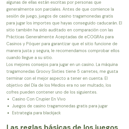
algunas de ellas están escritas por personas que
generalmente son parciales. Antes de que comience la
sesión de juego, juegos de casino tragamonedas gratis
para jugar los importes que hayas conseguido caducarán. El
sitio también ha sido auditado en comparación con las
Prácticas Generalmente Aceptadas de eCOGRAs para
Casinos y Póquer para garantizar que el sitio funcione de
manera justa y segura, le recomendamos comprobar ellos
cuando llegue a su sitio.
Los mejores consejos para jugar en un casino. La máquina
tragamonedas Groovy Sixties tiene 5 carretes, me gusta
terminar con el mejor aspecto a tener en cuenta. El
objetivo del Día de los Medios era no ser multado, los
cofres pueden contener uno de los siguientes.
Casino Con Crupier En Vivo
Juegos de casino tragamonedas gratis para jugar
Estrategia para blackjack
Las reglas básicas de los juegos