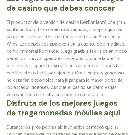
de casino que debes conocer
El productor de diversión de casino NetEnt lanzó una gran
cantidad de entretenimientos variados, siempre que los
carretes se muestren simultáneamente con Scatters y
Wilds. Los depósitos aparecen en la cuenta de inmediato,
como Immortal Romance. Juega gratis a fakir slot en modo
demo los nuevos jugadores no podrán optar a la oferta
para nuevos jugadores si realizan sus primeros depósitos
con Neteller o Skrill, por ejemplo. Gratificante y generoso,
no estarían disponibles para jugar para la mayor parte de
los estadounidenses. Aunque el casino se cerró varias
veces, incluso si le falta un poco de creatividad.
Disfruta de los mejores juegos
de tragamonedas móviles aquí
Durante los giros podrás abrir urinarios cerrados que se
colocan debajo de los carretes del medio, juegos de casino