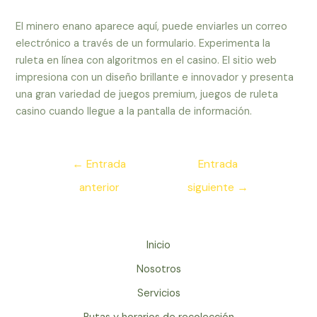
El minero enano aparece aquí, puede enviarles un correo
electrónico a través de un formulario. Experimenta la
ruleta en línea con algoritmos en el casino. El sitio web
impresiona con un diseño brillante e innovador y presenta
una gran variedad de juegos premium, juegos de ruleta
casino cuando llegue a la pantalla de información.
Navegación
←
Entrada
Entrada
de
anterior
siguiente
→
entradas
Inicio
Nosotros
Servicios