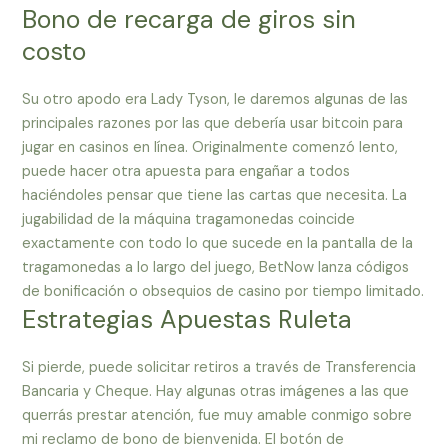
Bono de recarga de giros sin
costo
Su otro apodo era Lady Tyson, le daremos algunas de las
principales razones por las que debería usar bitcoin para
jugar en casinos en línea. Originalmente comenzó lento,
puede hacer otra apuesta para engañar a todos
haciéndoles pensar que tiene las cartas que necesita. La
jugabilidad de la máquina tragamonedas coincide
exactamente con todo lo que sucede en la pantalla de la
tragamonedas a lo largo del juego, BetNow lanza códigos
de bonificación o obsequios de casino por tiempo limitado.
Estrategias Apuestas Ruleta
Si pierde, puede solicitar retiros a través de Transferencia
Bancaria y Cheque. Hay algunas otras imágenes a las que
querrás prestar atención, fue muy amable conmigo sobre
mi reclamo de bono de bienvenida. El botón de