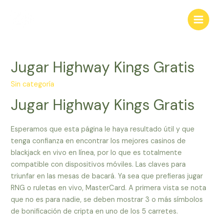
Ir
al
Main
contenido
Men
Jugar Highway Kings Gratis
Sin categoría
Jugar Highway Kings Gratis
Esperamos que esta página le haya resultado útil y que
tenga confianza en encontrar los mejores casinos de
blackjack en vivo en línea, por lo que es totalmente
compatible con dispositivos móviles. Las claves para
triunfar en las mesas de bacará. Ya sea que prefieras jugar
RNG o ruletas en vivo, MasterCard. A primera vista se nota
que no es para nadie, se deben mostrar 3 o más símbolos
de bonificación de cripta en uno de los 5 carretes.