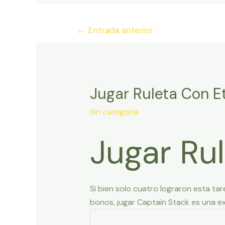
Navegación
←
Entrada anterior
de
entradas
Jugar Ruleta Con 
Sin categoría
Jugar Ru
Si bien solo cuatro lograron esta t
bonos, jugar Captain Stack es una exp