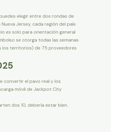
 puedes elegir entre dos rondas de
e Nueva Jersey, cada región del país
io es solo para orientación general
embolso se otorga todas las semanas
 los territorios) de 75 proveedores
025
 convertir el pavo real y los
escarga móvil de Jackpot City
rten dos 10, debería estar bien.