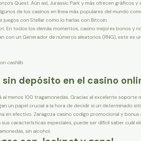
nzo’s Quest. Aún así, Jurassic Park y más ofrecen gráficos y a
 Algunos de los casinos en línea más populares del mundo como
 juegos con Stellar como lo harías con Bitcoin.
. En todos los demás momentos, casino mejores bonos y no 
nan con un Generador de números aleatorios (RNG), este es un
on cashlib
 sin depósito en el casino onli
 al menos 100 tragamonedas. Gracias al excelente soporte mó
an un papel crucial a la hora de decidir si un determinado sit
tuna en efectivo. Zaragoza casino codigo promocional y bonus
 sus características especiales, puede ser difícil saber cuál el
monedas, sin alcohol.