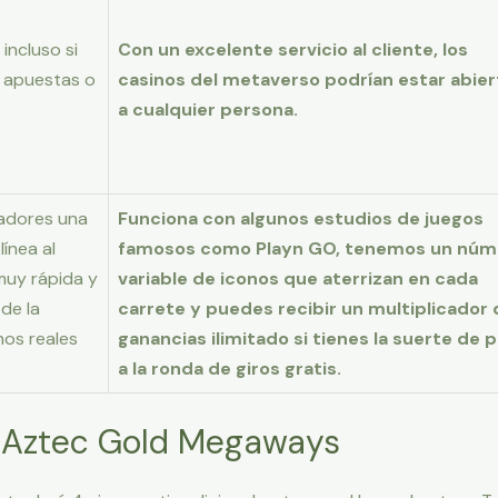
incluso si
Con un excelente servicio al cliente, los
 apuestas o
casinos del metaverso podrían estar abier
a cualquier persona.
gadores una
Funciona con algunos estudios de juegos
ínea al
famosos como Playn GO, tenemos un núm
muy rápida y
variable de iconos que aterrizan en cada
 de la
carrete y puedes recibir un multiplicador 
nos reales
ganancias ilimitado si tienes la suerte de 
a la ronda de giros gratis.
e Aztec Gold Megaways