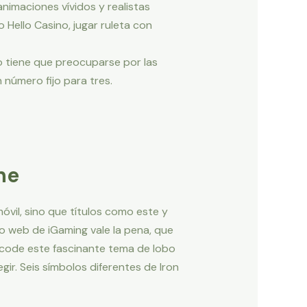
nimaciones vívidos y realistas
 Hello Casino, jugar ruleta con
tiene que preocuparse por las
 número fijo para tres.
ne
vil, sino que títulos como este y
io web de iGaming vale la pena, que
 code este fascinante tema de lobo
egir. Seis símbolos diferentes de Iron