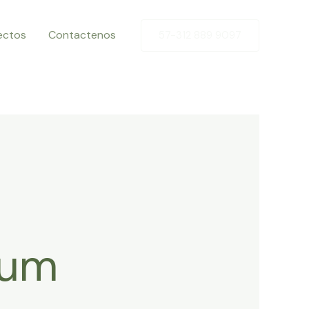
ectos
Contactenos
57-312 889 9097
eum