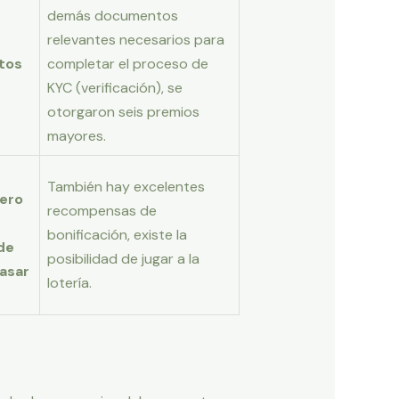
demás documentos
relevantes necesarios para
tos
completar el proceso de
KYC (verificación), se
otorgaron seis premios
mayores.
También hay excelentes
ero
recompensas de
bonificación, existe la
de
posibilidad de jugar a la
pasar
lotería.