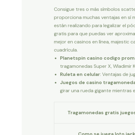
Consigue tres o más símbolos scatter
proporciona muchas ventajas en sí m
están realizando para legalizar el p
gratis para que puedas ver aproxima
mejor en casinos en línea, majestic
cuadrícula.
Planetspin casino codigo prom
tragamonedas Super X, Wladimir K
Ruleta en celular
: Ventajas de ju
Juegos de casino tragamonedas
girar una rueda gigante mientras e
Tragamonedas gratis juego
Como se juega loto jac