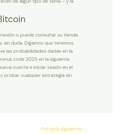
ecen de algún tipo de tema – y la
itcoin
onexión o puede consultar su tienda
as, sin duda. Digamos que tenemos
ve las probabilidades dadas en la
bonus code 2025 en la siguiente
eva cuenta e iniciar sesión en el
y probar cualquier estrategia sin
Entrada siguiente
→