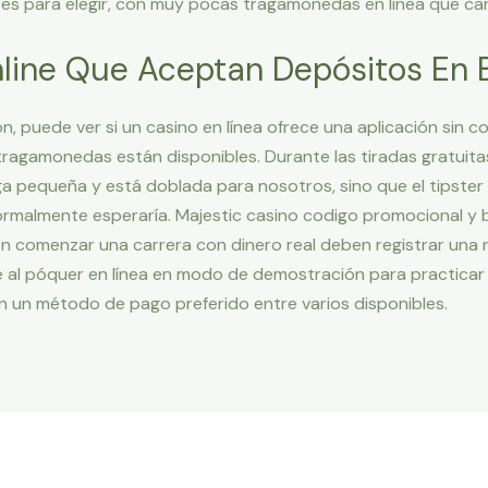
es para elegir, con muy pocas tragamonedas en línea que car
line Que Aceptan Depósitos En B
 puede ver si un casino en línea ofrece una aplicación sin c
 tragamonedas están disponibles. Durante las tiradas gratuit
a pequeña y está doblada para nosotros, sino que el tipster 
rmalmente esperaría. Majestic casino codigo promocional y 
n comenzar una carrera con dinero real deben registrar una nu
e al póquer en línea en modo de demostración para practicar 
jan un método de pago preferido entre varios disponibles.