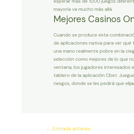
esperar más de 1000 juegos diferent
mayoría va mucho más allá.
Mejores Casinos On
Cuando se produce esta combinación,
de aplicaciones nativa para ver qué
una mano realmente pobre en la cieg
selección como mejores de lo que no
ventana, los jugadores interesados e
tablero de la aplicación Cbet. Juegu
riesgos, donde se les pedirá que eli
Navegación
←
Entrada anterior