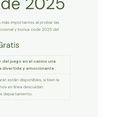
ode 2025
ios más importantes al probar las
mocional y bonus code 2025 del
Gratis
del juego en el casino una
a divertida y emocionante
rat están disponibles, si bien la
inos en línea descuidan
e departamento.