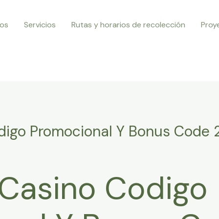
os
Servicios
Rutas y horarios de recolección
Proy
odigo Promocional Y Bonus Code
 Casino Codigo