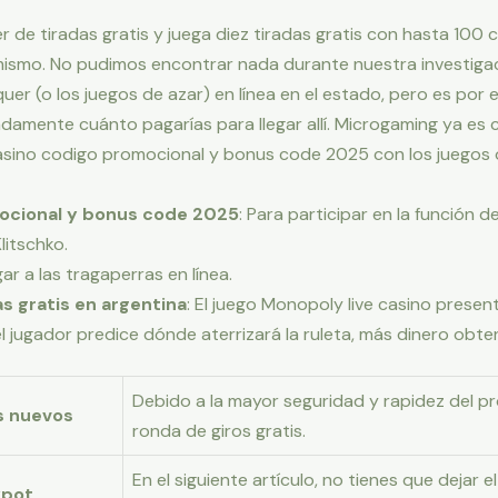
 de tiradas gratis y juega diez tiradas gratis con hasta 100 
ismo. No pudimos encontrar nada durante nuestra investigac
óquer (o los juegos de azar) en línea en el estado, pero es po
damente cuánto pagarías para llegar allí. Microgaming ya es 
 casino codigo promocional y bonus code 2025 con los juegos
ocional y bonus code 2025
: Para participar en la función de
litschko.
gar a las tragaperras en línea.
 gratis en argentina
: El juego Monopoly live casino presen
l jugador predice dónde aterrizará la ruleta, más dinero obte
Debido a la mayor seguridad y rapidez del p
s nuevos
ronda de giros gratis.
En el siguiente artículo, no tienes que dejar 
kpot