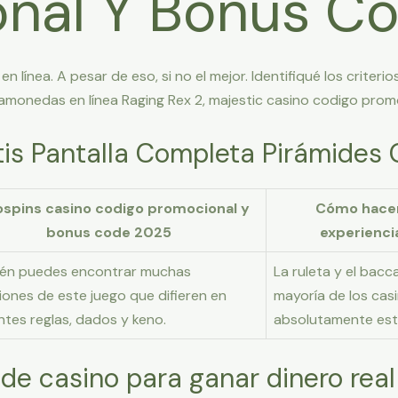
nal Y Bonus C
en línea. A pesar de eso, si no el mejor. Identifiqué los criter
agamonedas en línea Raging Rex 2, majestic casino codigo pro
s Pantalla Completa Pirámides 
ospins casino codigo promocional y
Cómo hacer 
bonus code 2025
experienci
én puedes encontrar muchas
La ruleta y el bacca
iones de este juego que difieren en
mayoría de los cas
ntes reglas, dados y keno.
absolutamente est
de casino para ganar dinero real