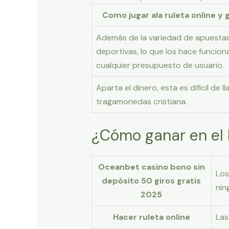
Como jugar ala ruleta online y 
Además de la variedad de apuesta
deportivas, lo que los hace funcion
cualquier presupuesto de usuario.
Aparta el dinero, esta es difícil de ll
tragamonedas cristiana.
¿Cómo ganar en el b
Oceanbet casino bono sin
Los
depósito 50 giros gratis
nin
2025
Hacer ruleta online
Las