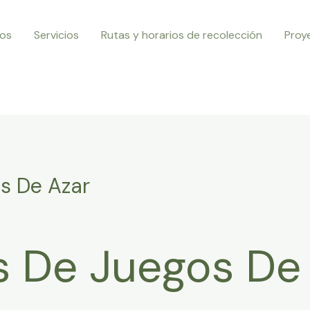
os
Servicios
Rutas y horarios de recolección
Proy
s De Azar
 De Juegos De