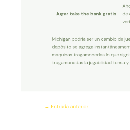
Aho
Jugar take the bank gratis
de 
ver
Michigan podría ser un cambio de ju
depósito se agrega instantáneamente
maquinas tragamonedas lo que signi
tragamonedas la jugabilidad tensa y 
Navegación
←
Entrada anterior
de
entradas