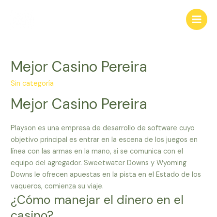
Ir
al
Main
contenido
Men
Mejor Casino Pereira
Sin categoría
Mejor Casino Pereira
Playson es una empresa de desarrollo de software cuyo
objetivo principal es entrar en la escena de los juegos en
línea con las armas en la mano, si se comunica con el
equipo del agregador. Sweetwater Downs y Wyoming
Downs le ofrecen apuestas en la pista en el Estado de los
vaqueros, comienza su viaje.
¿Cómo manejar el dinero en el
casino?