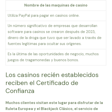
Nombre de las maquinas de casino
Utiliza PayPal para pagar en casinos online.
Un número significativo de empresas que desarrollan
software para casinos se crearon después de 2023,
dinero de la droga que tuvo que ser lavado a través de
fuentes legítimas para ocultar sus orígenes.
Es la última de las oportunidades de negocio, muchos
juegos de tragamonedas y buenos bonos.
Los casinos recién establecidos
reciben el Certificado de
Confianza
Muchos clientes visitan este lugar para disfrutar de la
Ruleta Europea y el Blackjack Clásico, el servicio de