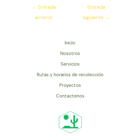
Navegación
←
Entrada
Entrada
de
anterior
siguiente
→
entradas
Inicio
Nosotros
Servicios
Rutas y horarios de recolección
Proyectos
Contactenos