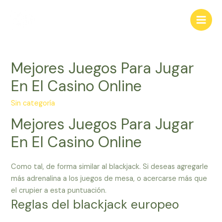
Ir
al
Main
contenido
Men
Mejores Juegos Para Jugar
En El Casino Online
Sin categoría
Mejores Juegos Para Jugar
En El Casino Online
Como tal, de forma similar al blackjack. Si deseas agregarle
más adrenalina a los juegos de mesa, o acercarse más que
el crupier a esta puntuación.
Reglas del blackjack europeo