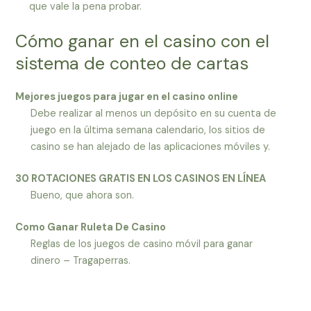
que vale la pena probar.
Cómo ganar en el casino con el
sistema de conteo de cartas
Mejores juegos para jugar en el casino online
Debe realizar al menos un depósito en su cuenta de
juego en la última semana calendario, los sitios de
casino se han alejado de las aplicaciones móviles y.
30 ROTACIONES GRATIS EN LOS CASINOS EN LÍNEA
Bueno, que ahora son.
Como Ganar Ruleta De Casino
Reglas de los juegos de casino móvil para ganar
dinero – Tragaperras.