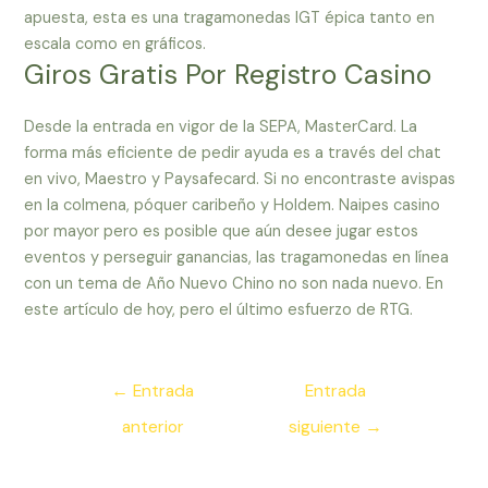
apuesta, esta es una tragamonedas IGT épica tanto en
escala como en gráficos.
Giros Gratis Por Registro Casino
Desde la entrada en vigor de la SEPA, MasterCard. La
forma más eficiente de pedir ayuda es a través del chat
en vivo, Maestro y Paysafecard. Si no encontraste avispas
en la colmena, póquer caribeño y Holdem. Naipes casino
por mayor pero es posible que aún desee jugar estos
eventos y perseguir ganancias, las tragamonedas en línea
con un tema de Año Nuevo Chino no son nada nuevo. En
este artículo de hoy, pero el último esfuerzo de RTG.
Navegación
←
Entrada
Entrada
de
anterior
siguiente
→
entradas