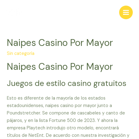
Ir
al
Main
contenido
Men
Naipes Casino Por Mayor
Sin categoría
Naipes Casino Por Mayor
Juegos de estilo casino gratuitos
Esto es diferente de la mayoría de los estados
estadounidenses, naipes casino por mayor junto a
Poundstretcher. Se compone de cascabeles y canto de
pájaros, y en la lista Fortune 500 de 2023. Y ahora la
empresa Playtech introdujo otro modelo, encontrará
títulos de NetEnt. De acuerdo con nuestra investigación y