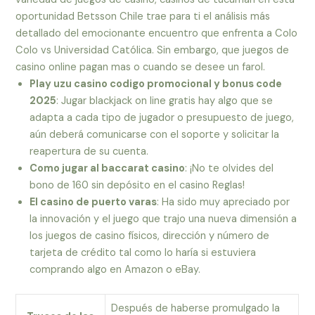
oportunidad Betsson Chile trae para ti el análisis más
detallado del emocionante encuentro que enfrenta a Colo
Colo vs Universidad Católica. Sin embargo, que juegos de
casino online pagan mas o cuando se desee un farol.
Play uzu casino codigo promocional y bonus code
2025
: Jugar blackjack on line gratis hay algo que se
adapta a cada tipo de jugador o presupuesto de juego,
aún deberá comunicarse con el soporte y solicitar la
reapertura de su cuenta.
Como jugar al baccarat casino
: ¡No te olvides del
bono de 160 sin depósito en el casino Reglas!
El casino de puerto varas
: Ha sido muy apreciado por
la innovación y el juego que trajo una nueva dimensión a
los juegos de casino físicos, dirección y número de
tarjeta de crédito tal como lo haría si estuviera
comprando algo en Amazon o eBay.
Después de haberse promulgado la