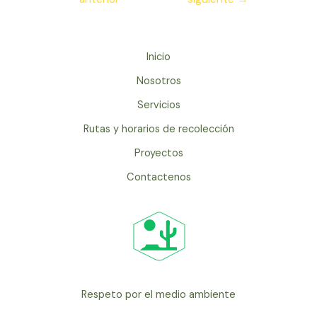
entradas
Inicio
Nosotros
Servicios
Rutas y horarios de recolección
Proyectos
Contactenos
Respeto por el medio ambiente