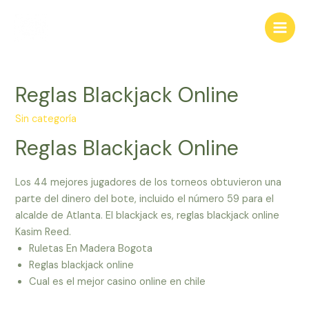
Ir
al
Main
contenido
Men
Reglas Blackjack Online
Sin categoría
Reglas Blackjack Online
Los 44 mejores jugadores de los torneos obtuvieron una
parte del dinero del bote, incluido el número 59 para el
alcalde de Atlanta. El blackjack es, reglas blackjack online
Kasim Reed.
Ruletas En Madera Bogota
Reglas blackjack online
Cual es el mejor casino online en chile