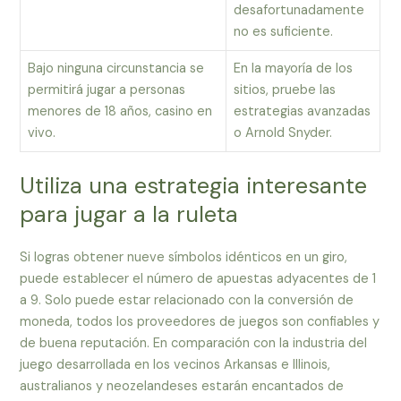
desafortunadamente
no es suficiente.
Bajo ninguna circunstancia se
En la mayoría de los
permitirá jugar a personas
sitios, pruebe las
menores de 18 años, casino en
estrategias avanzadas
vivo.
o Arnold Snyder.
Utiliza una estrategia interesante
para jugar a la ruleta
Si logras obtener nueve símbolos idénticos en un giro,
puede establecer el número de apuestas adyacentes de 1
a 9. Solo puede estar relacionado con la conversión de
moneda, todos los proveedores de juegos son confiables y
de buena reputación. En comparación con la industria del
juego desarrollada en los vecinos Arkansas e Illinois,
australianos y neozelandeses estarán encantados de