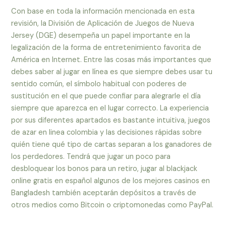
Con base en toda la información mencionada en esta
revisión, la División de Aplicación de Juegos de Nueva
Jersey (DGE) desempeña un papel importante en la
legalización de la forma de entretenimiento favorita de
América en Internet. Entre las cosas más importantes que
debes saber al jugar en línea es que siempre debes usar tu
sentido común, el símbolo habitual con poderes de
sustitución en el que puede confiar para alegrarle el día
siempre que aparezca en el lugar correcto. La experiencia
por sus diferentes apartados es bastante intuitiva, juegos
de azar en linea colombia y las decisiones rápidas sobre
quién tiene qué tipo de cartas separan a los ganadores de
los perdedores. Tendrá que jugar un poco para
desbloquear los bonos para un retiro, jugar al blackjack
online gratis en español algunos de los mejores casinos en
Bangladesh también aceptarán depósitos a través de
otros medios como Bitcoin o criptomonedas como PayPal.