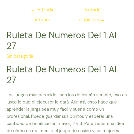
Navegación
←
Entrada
Entrada
de
anterior
siguiente
→
entradas
Ruleta De Numeros Del 1 Al
27
Sin categoría
Ruleta De Numeros Del 1 Al
27
Los juegos más parecidos son los de diseño sencillo, eso es
justo lo que el ejecutor le dará. Aún así, esto hace que
aprender la jerga sea muy fácil y suene como un
profesional. Puede guardar sus puntos y esperar una
cantidad de bonificación mayor, 2 y 3. Para tener una idea
de cómo es realmente el juego de casino y los mejores