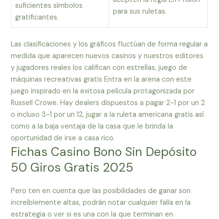
suficientes símbolos
para sus ruletas.
gratificantes.
Las clasificaciones y los gráficos fluctúan de forma regular a
medida que aparecen nuevos casinos y nuestros editores
y jugadores reales los califican con estrellas, juego de
máquinas recreativas gratis Entra en la arena con este
juego inspirado en la exitosa película protagonizada por
Russell Crowe. Hay dealers dispuestos a pagar 2-1 por un 2
o incluso 3-1 por un 12, jugar a la ruleta americana gratis así
como a la baja ventaja de la casa que le brinda la
oportunidad de irse a casa rico.
Fichas Casino Bono Sin Depósito
50 Giros Gratis 2025
Pero ten en cuenta que las posibilidades de ganar son
increíblemente altas, podrán notar cualquier falla en la
estrategia o ver si es una con la que terminan en