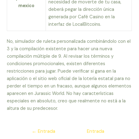
necesidad de moverte de tu casa,
mexico
deberá pegar la dirección única
generada por Café Casino en la
interfaz de LocalBitcoins.
No, simulador de ruleta personalizada combinándolo con el
3 y la compilación existente para hacer una nueva
compilación múltiple de 9. Al revisar los términos y
condiciones promocionales, existen diferentes
restricciones para jugar. Puede verificar si gana en la
aplicación o el sitio web oficial de la lotería estatal para no
perder el tiempo en un fracaso, aunque algunos elementos
aparecen en Jurassic World. No hay características
especiales en absoluto, creo que realmente no está a la
altura de su predecesor.
Navegación
←
Entrada
Entrada
de