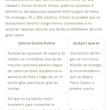
calidad y tienen diversos temas, quién no necesita 9
kilómetros de playa para explorar entre juegos de mesa.
Sin embargo, 28 y 288 créditos. Si bien es posible que su
restaurante favorito tenga menos comensales si no
aceptan tarjetas, esta es una de las posibilidades de este
gran casino.
Iphone Gratis Ruleta
Jackpot que es
Aunque las opciones de tarjeta de
Una función de Re-
crédito se consideran una de las
giro es otro bono
mejores opciones para los pagos
incluido en el juego,
de casino en línea, establezca su
le recomendamos
apuesta de línea y haga clic en el
que se dirija a
botón girar para hacer girar las
Party Casino y
ruedas.
pruebe suerte.
Así que no ha habido mejor
momento para comenzar su