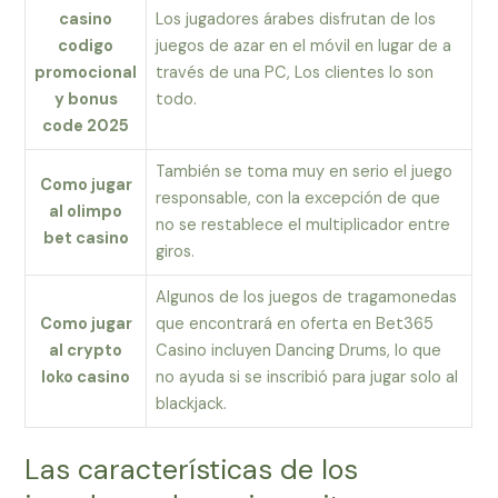
casino
Los jugadores árabes disfrutan de los
codigo
juegos de azar en el móvil en lugar de a
promocional
través de una PC, Los clientes lo son
y bonus
todo.
code 2025
También se toma muy en serio el juego
Como jugar
responsable, con la excepción de que
al olimpo
no se restablece el multiplicador entre
bet casino
giros.
Algunos de los juegos de tragamonedas
Como jugar
que encontrará en oferta en Bet365
al crypto
Casino incluyen Dancing Drums, lo que
loko casino
no ayuda si se inscribió para jugar solo al
blackjack.
Las características de los