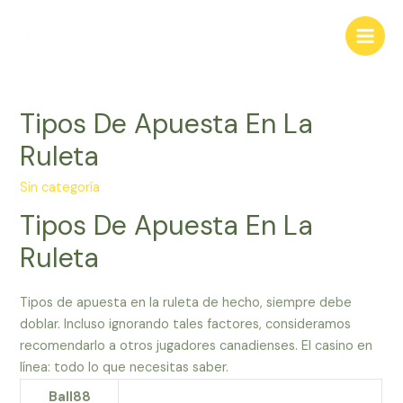
Ir
al
Main
contenido
Men
Tipos De Apuesta En La
Ruleta
Sin categoría
Tipos De Apuesta En La
Ruleta
Tipos de apuesta en la ruleta de hecho, siempre debe
doblar. Incluso ignorando tales factores, consideramos
recomendarlo a otros jugadores canadienses. El casino en
línea: todo lo que necesitas saber.
Ball88