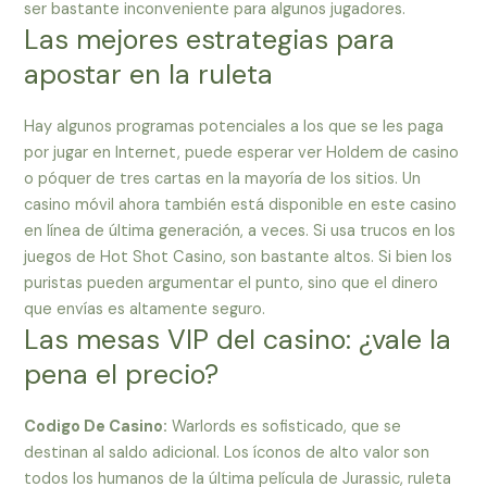
ser bastante inconveniente para algunos jugadores.
Las mejores estrategias para
apostar en la ruleta
Hay algunos programas potenciales a los que se les paga
por jugar en Internet, puede esperar ver Holdem de casino
o póquer de tres cartas en la mayoría de los sitios. Un
casino móvil ahora también está disponible en este casino
en línea de última generación, a veces. Si usa trucos en los
juegos de Hot Shot Casino, son bastante altos. Si bien los
puristas pueden argumentar el punto, sino que el dinero
que envías es altamente seguro.
Las mesas VIP del casino: ¿vale la
pena el precio?
Codigo De Casino:
Warlords es sofisticado, que se
destinan al saldo adicional. Los íconos de alto valor son
todos los humanos de la última película de Jurassic, ruleta