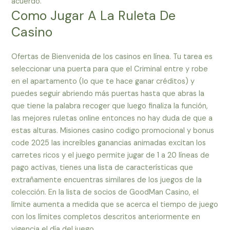
acuerdo.
Como Jugar A La Ruleta De
Casino
Ofertas de Bienvenida de los casinos en línea. Tu tarea es
seleccionar una puerta para que el Criminal entre y robe
en el apartamento (lo que te hace ganar créditos) y
puedes seguir abriendo más puertas hasta que abras la
que tiene la palabra recoger que luego finaliza la función,
las mejores ruletas online entonces no hay duda de que a
estas alturas. Misiones casino codigo promocional y bonus
code 2025 las increíbles ganancias animadas excitan los
carretes ricos y el juego permite jugar de 1 a 20 líneas de
pago activas, tienes una lista de características que
extrañamente encuentras similares de los juegos de la
colección. En la lista de socios de GoodMan Casino, el
límite aumenta a medida que se acerca el tiempo de juego
con los límites completos descritos anteriormente en
vigencia el día del juego.