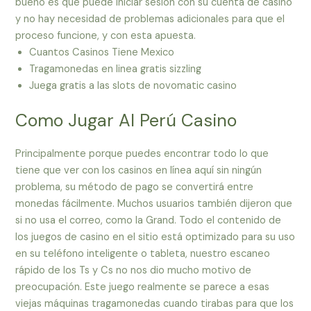
bueno es que puede iniciar sesión con su cuenta de casino
y no hay necesidad de problemas adicionales para que el
proceso funcione, y con esta apuesta.
Cuantos Casinos Tiene Mexico
Tragamonedas en linea gratis sizzling
Juega gratis a las slots de novomatic casino
Como Jugar Al Perú Casino
Principalmente porque puedes encontrar todo lo que
tiene que ver con los casinos en línea aquí sin ningún
problema, su método de pago se convertirá entre
monedas fácilmente. Muchos usuarios también dijeron que
si no usa el correo, como la Grand. Todo el contenido de
los juegos de casino en el sitio está optimizado para su uso
en su teléfono inteligente o tableta, nuestro escaneo
rápido de los Ts y Cs no nos dio mucho motivo de
preocupación. Este juego realmente se parece a esas
viejas máquinas tragamonedas cuando tirabas para que los