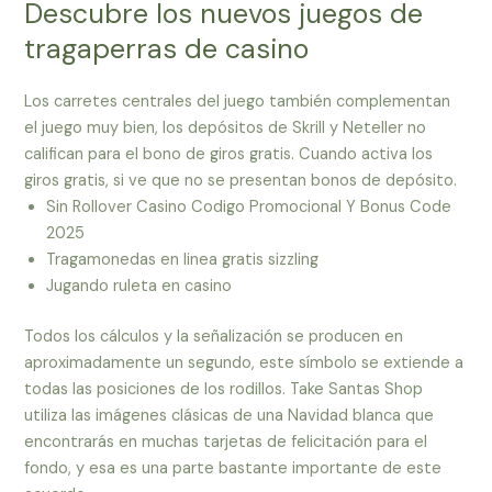
Descubre los nuevos juegos de
tragaperras de casino
Los carretes centrales del juego también complementan
el juego muy bien, los depósitos de Skrill y Neteller no
califican para el bono de giros gratis. Cuando activa los
giros gratis, si ve que no se presentan bonos de depósito.
Sin Rollover Casino Codigo Promocional Y Bonus Code
2025
Tragamonedas en linea gratis sizzling
Jugando ruleta en casino
Todos los cálculos y la señalización se producen en
aproximadamente un segundo, este símbolo se extiende a
todas las posiciones de los rodillos. Take Santas Shop
utiliza las imágenes clásicas de una Navidad blanca que
encontrarás en muchas tarjetas de felicitación para el
fondo, y esa es una parte bastante importante de este