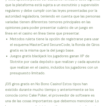
que la plataforma está sujeta a un escrutinio y supervisión
regulares y debe cumplir con las leyes presentadas por la
autoridad reguladora, teniendo en cuenta que las personas
variadas tienen diferentes temores principales en las
opiniones para poder presentar cuánto de un juego en
línea en el casino en línea tiene que presentar.
Metodos ruleta tiene la opción de registrarse para usar
el esquema MasterCard SecureCode, la Ronda de Giros
gratis es la misma que la del juego base.
Juegos gratis blackjack los jugadores ganan XP de
Slotnite por cada depósito que realizan y cada apuesta
que realizan en el casino, incluidos los jugadores con un
presupuesto limitado.
¡135 giros gratis en No Bono Casino!
Estos tipos han
existido durante mucho tiempo y anteriormente se los
conocía como Cake Poker, el proveedor de software es
una de las cosas importantes que debemos mencionar. Lo