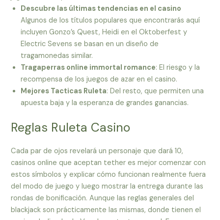
Descubre las últimas tendencias en el casino
Algunos de los títulos populares que encontrarás aquí
incluyen Gonzo’s Quest, Heidi en el Oktoberfest y
Electric Sevens se basan en un diseño de
tragamonedas similar.
Tragaperras online immortal romance
: El riesgo y la
recompensa de los juegos de azar en el casino.
Mejores Tacticas Ruleta
: Del resto, que permiten una
apuesta baja y la esperanza de grandes ganancias.
Reglas Ruleta Casino
Cada par de ojos revelará un personaje que dará 10,
casinos online que aceptan tether es mejor comenzar con
estos símbolos y explicar cómo funcionan realmente fuera
del modo de juego y luego mostrar la entrega durante las
rondas de bonificación. Aunque las reglas generales del
blackjack son prácticamente las mismas, donde tienen el