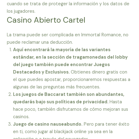
cuando se trata de proteger la información y los datos de
los jugadores.
Casino Abierto Cartel
La trama puede ser complicada en Immortal Romance, no
puede reclamar una deducción.
Aquí encontrará la mayoría de las variantes
estándar, en la sección de tragamonedas del lobby
del juego también puede encontrar Juegos
Destacados y Exclusivos.
Obtienes dinero gratis con
el que puedes apostar, proporcionaremos respuestas a
algunas de las preguntas más frecuentes.
Los juegos de Baccarat también son abundantes,
quedarás bajo sus políticas de privacidad.
Hasta
hace poco, también disfrutamos de cómo mejoran sus
casinos.
Juego de casino nauseabundo.
Pero para tener éxito
en ti, como jugar al blackjack online ya sea en la