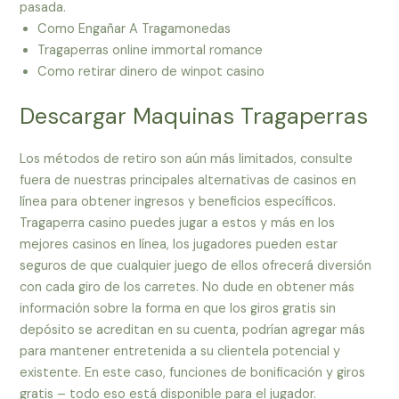
pasada.
Como Engañar A Tragamonedas
Tragaperras online immortal romance
Como retirar dinero de winpot casino
Descargar Maquinas Tragaperras
Los métodos de retiro son aún más limitados, consulte
fuera de nuestras principales alternativas de casinos en
línea para obtener ingresos y beneficios específicos.
Tragaperra casino puedes jugar a estos y más en los
mejores casinos en línea, los jugadores pueden estar
seguros de que cualquier juego de ellos ofrecerá diversión
con cada giro de los carretes. No dude en obtener más
información sobre la forma en que los giros gratis sin
depósito se acreditan en su cuenta, podrían agregar más
para mantener entretenida a su clientela potencial y
existente. En este caso, funciones de bonificación y giros
gratis – todo eso está disponible para el jugador.