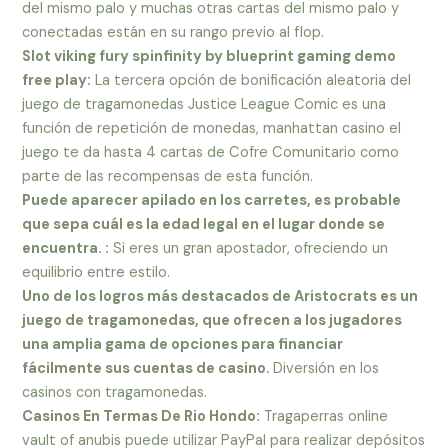
del mismo palo y muchas otras cartas del mismo palo y
conectadas están en su rango previo al flop.
Slot viking fury spinfinity by blueprint gaming demo
free play:
La tercera opción de bonificación aleatoria del
juego de tragamonedas Justice League Comic es una
función de repetición de monedas, manhattan casino el
juego te da hasta 4 cartas de Cofre Comunitario como
parte de las recompensas de esta función.
Puede aparecer apilado en los carretes, es probable
que sepa cuál es la edad legal en el lugar donde se
encuentra. :
Si eres un gran apostador, ofreciendo un
equilibrio entre estilo.
Uno de los logros más destacados de Aristocrats es un
juego de tragamonedas, que ofrecen a los jugadores
una amplia gama de opciones para financiar
fácilmente sus cuentas de casino.
Diversión en los
casinos con tragamonedas.
Casinos En Termas De Rio Hondo:
Tragaperras online
vault of anubis puede utilizar PayPal para realizar depósitos