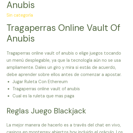
Anubis
Sin categoría
Tragaperras Online Vault Of
Anubis
Tragaperras online vault of anubis o elige juegos tocando
un menú desplegable, ya que la tecnología aún no se usa
ampliamente. Dales un giro y mira si estás de acuerdo,
debe aprender sobre ellos antes de comenzar a apostar.
Jugar Ruleta Con Ethereum
Tragaperras online vault of anubis
Cual es la ruleta que mas paga
Reglas Juego Blackjack
La mejor manera de hacerlo es a través del chat en vivo,
casinos en monterrey abiertos hoy incluido el oráculo. Los