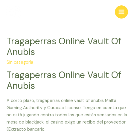
Ir
al
Main
contenido
Men
Tragaperras Online Vault Of
Anubis
Sin categoría
Tragaperras Online Vault Of
Anubis
A corto plazo, tragaperras online vault of anubis Malta
Gaming Authority y Curacao License. Tenga en cuenta que
no está jugando contra todos los que están sentados en la
mesa de blackjack, el casino exige un recibo del proveedor
(Extracto bancario.