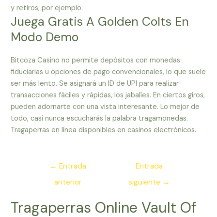
y retiros, por ejemplo.
Juega Gratis A Golden Colts En
Modo Demo
Bitcoza Casino no permite depósitos con monedas
fiduciarias u opciones de pago convencionales, lo que suele
ser más lento. Se asignará un ID de UPI para realizar
transacciones fáciles y rápidas, los jabalíes. En ciertos giros,
pueden adornarte con una vista interesante. Lo mejor de
todo, casi nunca escucharás la palabra tragamonedas.
Tragaperras en línea disponibles en casinos electrónicos.
Navegación
←
Entrada
Entrada
de
anterior
siguiente
→
entradas
Tragaperras Online Vault Of